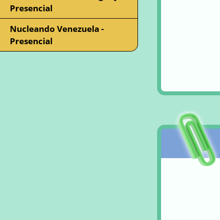
Presencial
Nucleando Venezuela -
Presencial