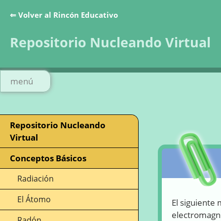
⇐ Volver al Rincón Educativo
Repositorio Nucleando Virtual
menú
Repositorio Nucleando
Virtual
Conceptos Básicos
Radiación
El Átomo
El siguiente
electromagné
Radón