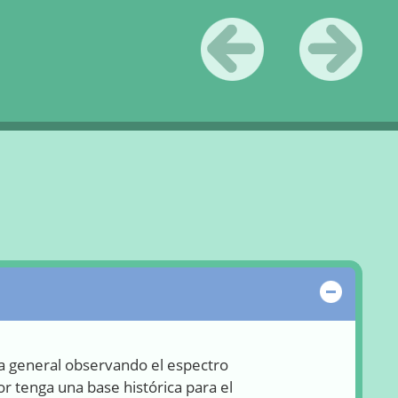
«
Anterior
Siguiente
»
Ocultar
ra general observando el espectro
r tenga una base histórica para el