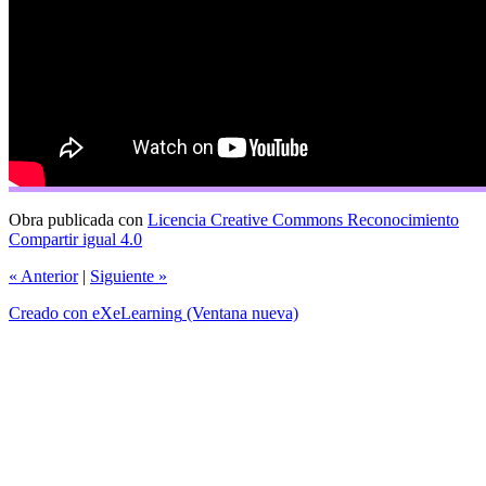
Obra publicada con
Licencia Creative Commons Reconocimiento
Compartir igual 4.0
«
Anterior
|
Siguiente
»
Creado con eXeLearning
(Ventana nueva)