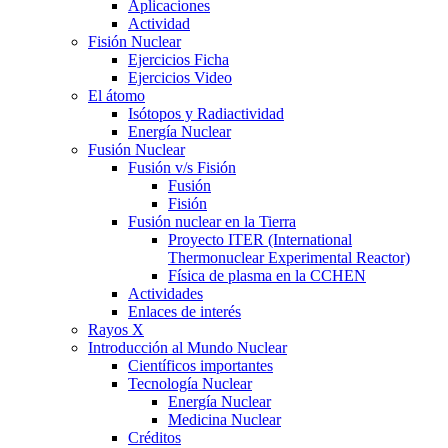
Aplicaciones
Actividad
Fisión Nuclear
Ejercicios Ficha
Ejercicios Video
El átomo
Isótopos y Radiactividad
Energía Nuclear
Fusión Nuclear
Fusión v/s Fisión
Fusión
Fisión
Fusión nuclear en la Tierra
Proyecto ITER (International
Thermonuclear Experimental Reactor)
Física de plasma en la CCHEN
Actividades
Enlaces de interés
Rayos X
Introducción al Mundo Nuclear
Científicos importantes
Tecnología Nuclear
Energía Nuclear
Medicina Nuclear
Créditos