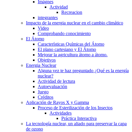
Imágnes
Actividad
Recreacion
integrantes
Impacto de la energia nuclear en el cambio climático
Video
Comprobando conocimiento
El Átomo
Características Químicas del Átomo
El plano cartesiano y El Átomo
Mejorar la agricultura átomo a átomo.
Objetivos
Energia Nuclear
Alguna vez te haz preguntado ¿Qué es la energía
nuclear?
Actividad de lectura
Autoevaluación
Juego
Créditos
Aplicación de Rayos X y Gamma
Proceso de Esterilización de los Insectos
Actividades
Práctica Interactiva
La tecnología nuclear, un aliado para preservar la capa
de ozono