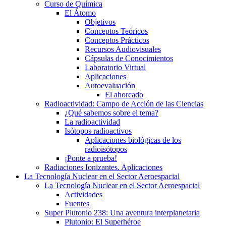
Curso de Química
El Átomo
Objetivos
Conceptos Teóricos
Conceptos Prácticos
Recursos Audiovisuales
Cápsulas de Conocimientos
Laboratorio Virtual
Aplicaciones
Autoevaluación
El ahorcado
Radioactividad: Campo de Acción de las Ciencias
¿Qué sabemos sobre el tema?
La radioactividad
Isótopos radioactivos
Aplicaciones biológicas de los
radioisótopos
¡Ponte a prueba!
Radiaciones Ionizantes. Aplicaciones
La Tecnología Nuclear en el Sector Aeroespacial
La Tecnología Nuclear en el Sector Aeroespacial
Actividades
Fuentes
Super Plutonio 238: Una aventura interplanetaria
Plutonio: El Superhéroe