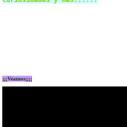
¡¡¡Veamos¡¡¡¡