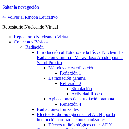
Saltar la navegación
⇐ Volver al Rincón Educativo
Repositorio Nucleando Virtual
Repositorio Nucleando Virtual
Conceptos Básicos
Radiación
Introducción al Estudio de la Física Nuclear: La
Radiación Gamma - Maravilloso Aliado para la
Salud Pública
Métodos de esterilización
Reflexión 1
La radiación gamma
Reflexión 2
Simulación
Actividad Rosco
Aplicaciones de la radiación gamma
Reflexión 4
Radiaciones Ionizantes
Efectos Radiobiológicos en el ADN, por la
interacción con radiaciones ionizantes
Efectos radiobiológicos en el ADN