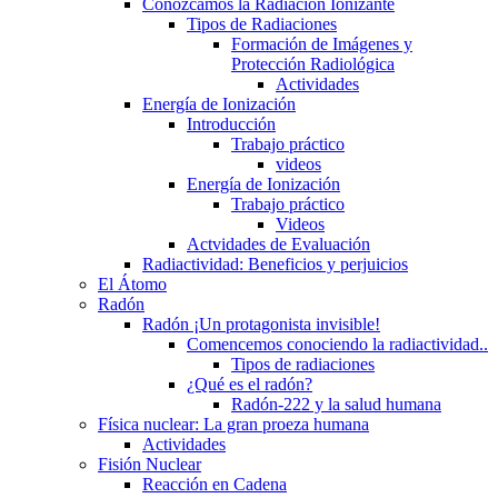
Conozcamos la Radiación Ionizante
Tipos de Radiaciones
Formación de Imágenes y
Protección Radiológica
Actividades
Energía de Ionización
Introducción
Trabajo práctico
videos
Energía de Ionización
Trabajo práctico
Videos
Actvidades de Evaluación
Radiactividad: Beneficios y perjuicios
El Átomo
Radón
Radón ¡Un protagonista invisible!
Comencemos conociendo la radiactividad..
Tipos de radiaciones
¿Qué es el radón?
Radón-222 y la salud humana
Física nuclear: La gran proeza humana
Actividades
Fisión Nuclear
Reacción en Cadena