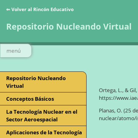
⇐ Volver al Rincón Educativo
Repositorio Nucleando Virtual
menú
Repositorio Nucleando
Virtual
Ortega, L., & Gil
https://www.iae
Conceptos Básicos
Planas, O. (25 
La Tecnología Nuclear en el
nuclear/atomo/
Sector Aeroespacial
Aplicaciones de la Tecnología