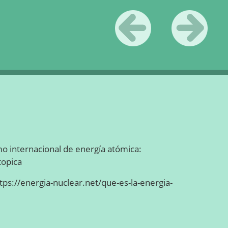
«
Anterior
Siguiente
»
o internacional de energía atómica:
topica
tps://energia-nuclear.net/que-es-la-energia-