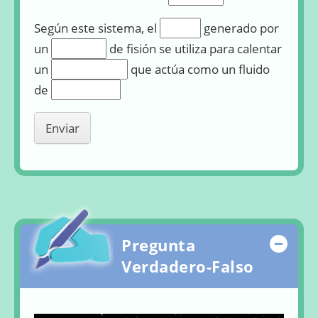
Rellenar huecos (2):
Según este sistema, el
generado por
Rellenar huecos (3):
un
de fisión se utiliza para calentar
Rellenar huecos (4):
un
que actúa como un fluido
Rellenar huecos (5):
de
Pregunta
Ocul
Verdadero-Falso