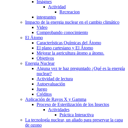
Imágnes
Actividad
Recreacion
integrantes
Impacto de la energia nuclear en el cambio climático
Video
Comprobando conocimiento
El Átomo
Características Químicas del Átomo
El plano cartesiano y El Átomo
Mejorar la agricultura átomo a átomo.
Objetivos
Energia Nuclear
Alguna vez te haz preguntado ¿Qué es la energía
nuclear?
Actividad de lectura
Autoevaluación
Juego
Créditos
Aplicación de Rayos X y Gamma
Proceso de Esterilización de los Insectos
Actividades
Práctica Interactiva
La tecnología nuclear, un aliado para preservar la capa
de ozono