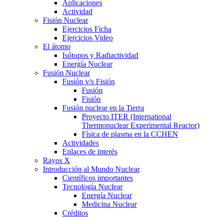
Aplicaciones
Actividad
Fisión Nuclear
Ejercicios Ficha
Ejercicios Video
El átomo
Isótopos y Radiactividad
Energía Nuclear
Fusión Nuclear
Fusión v/s Fisión
Fusión
Fisión
Fusión nuclear en la Tierra
Proyecto ITER (International
Thermonuclear Experimental Reactor)
Física de plasma en la CCHEN
Actividades
Enlaces de interés
Rayos X
Introducción al Mundo Nuclear
Científicos importantes
Tecnología Nuclear
Energía Nuclear
Medicina Nuclear
Créditos