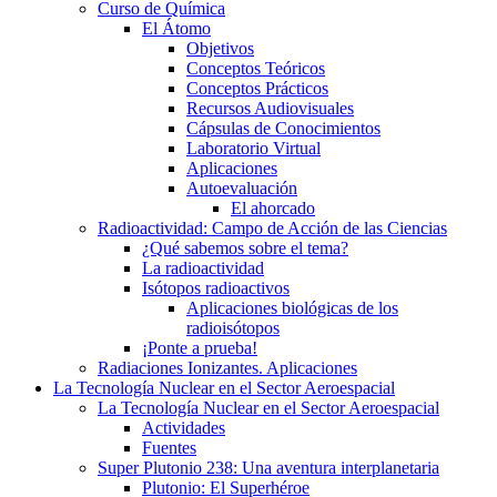
Curso de Química
El Átomo
Objetivos
Conceptos Teóricos
Conceptos Prácticos
Recursos Audiovisuales
Cápsulas de Conocimientos
Laboratorio Virtual
Aplicaciones
Autoevaluación
El ahorcado
Radioactividad: Campo de Acción de las Ciencias
¿Qué sabemos sobre el tema?
La radioactividad
Isótopos radioactivos
Aplicaciones biológicas de los
radioisótopos
¡Ponte a prueba!
Radiaciones Ionizantes. Aplicaciones
La Tecnología Nuclear en el Sector Aeroespacial
La Tecnología Nuclear en el Sector Aeroespacial
Actividades
Fuentes
Super Plutonio 238: Una aventura interplanetaria
Plutonio: El Superhéroe