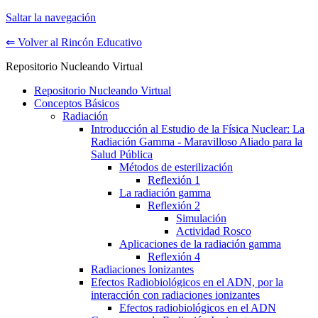
Saltar la navegación
⇐ Volver al Rincón Educativo
Repositorio Nucleando Virtual
Repositorio Nucleando Virtual
Conceptos Básicos
Radiación
Introducción al Estudio de la Física Nuclear: La
Radiación Gamma - Maravilloso Aliado para la
Salud Pública
Métodos de esterilización
Reflexión 1
La radiación gamma
Reflexión 2
Simulación
Actividad Rosco
Aplicaciones de la radiación gamma
Reflexión 4
Radiaciones Ionizantes
Efectos Radiobiológicos en el ADN, por la
interacción con radiaciones ionizantes
Efectos radiobiológicos en el ADN