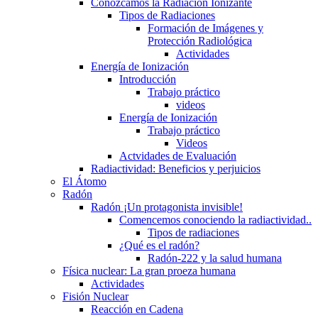
Conozcamos la Radiación Ionizante
Tipos de Radiaciones
Formación de Imágenes y
Protección Radiológica
Actividades
Energía de Ionización
Introducción
Trabajo práctico
videos
Energía de Ionización
Trabajo práctico
Videos
Actvidades de Evaluación
Radiactividad: Beneficios y perjuicios
El Átomo
Radón
Radón ¡Un protagonista invisible!
Comencemos conociendo la radiactividad..
Tipos de radiaciones
¿Qué es el radón?
Radón-222 y la salud humana
Física nuclear: La gran proeza humana
Actividades
Fisión Nuclear
Reacción en Cadena