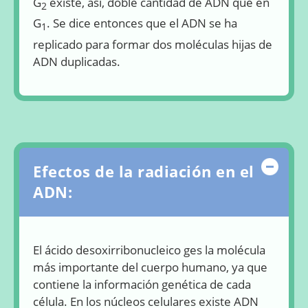
G
existe, así, doble cantidad de ADN que en
2
G
. Se dice entonces que el ADN se ha
1
replicado para formar dos moléculas hijas de
ADN duplicadas.
Ocul
Efectos de la radiación en el
ADN:
El ácido desoxirribonucleico ges la molécula
más importante del cuerpo humano, ya que
contiene la información genética de cada
célula. En los núcleos celulares existe ADN