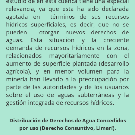
estudio de en esta cuenca tiene una especial
relevancia, ya que esta
ha
sido
declarada
agotada
en
términos
de
sus
recursos
hídricos
superficiales,
es
decir,
que
no
se
pueden
otorgar
nuevos
derechos
de
Esta
situación
y
la
creciente
aguas.
demanda
de
recursos
hídricos
en
la
zona,
relacionados
mayoritariamente
con
el
aumento
de
superficie
plantada
(desarrollo
agrícola),
y
en
menor
volumen
para
la
minería
han
llevado
a
la
preocupación
por
parte
de
las
autoridades
y
de
los
usuarios
sobre
el
uso
de
aguas
subterráneas
y
la
gestión
integrada
de
recursos
hídricos.
Distribución de Derechos de Agua Concedidos
por uso (Derecho Consuntivo, Limarí).