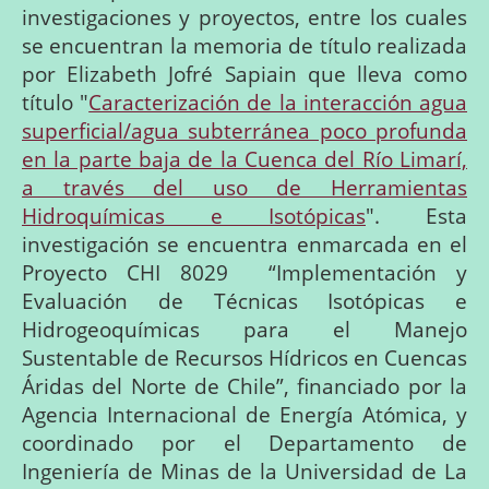
investigaciones y proyectos, entre los cuales
se encuentran la memoria de título realizada
por Elizabeth Jofré Sapiain que lleva como
título "
Caracterización de la interacción agua
superficial/agua subterránea poco profunda
en la parte baja de la Cuenca del Río Limarí,
a través del uso de Herramientas
Hidroquímicas e Isotópicas
". Esta
investigación se encuentra enmarcada en el
Proyecto
CHI 8029
“Implementación
y
Evaluación
de
Técnicas
Isotópicas
e
Hidrogeoquímicas
para
el Manejo
Sustentable
de
Recursos
Hídricos
en
Cuencas
Áridas
del
Norte
de
Chile”, financiado
por
la
Agencia
Internacional
de
Energía
Atómica,
y
coordinado
por
el Departamento
de
Ingeniería
de
Minas
de
la
Universidad
de
La