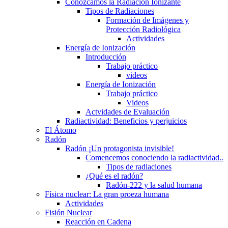
Conozcamos la Radiación Ionizante
Tipos de Radiaciones
Formación de Imágenes y
Protección Radiológica
Actividades
Energía de Ionización
Introducción
Trabajo práctico
videos
Energía de Ionización
Trabajo práctico
Videos
Actvidades de Evaluación
Radiactividad: Beneficios y perjuicios
El Átomo
Radón
Radón ¡Un protagonista invisible!
Comencemos conociendo la radiactividad..
Tipos de radiaciones
¿Qué es el radón?
Radón-222 y la salud humana
Física nuclear: La gran proeza humana
Actividades
Fisión Nuclear
Reacción en Cadena