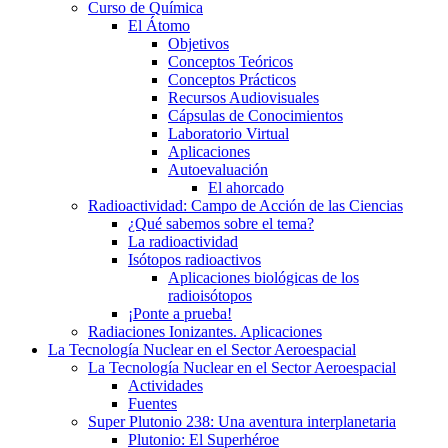
Curso de Química
El Átomo
Objetivos
Conceptos Teóricos
Conceptos Prácticos
Recursos Audiovisuales
Cápsulas de Conocimientos
Laboratorio Virtual
Aplicaciones
Autoevaluación
El ahorcado
Radioactividad: Campo de Acción de las Ciencias
¿Qué sabemos sobre el tema?
La radioactividad
Isótopos radioactivos
Aplicaciones biológicas de los
radioisótopos
¡Ponte a prueba!
Radiaciones Ionizantes. Aplicaciones
La Tecnología Nuclear en el Sector Aeroespacial
La Tecnología Nuclear en el Sector Aeroespacial
Actividades
Fuentes
Super Plutonio 238: Una aventura interplanetaria
Plutonio: El Superhéroe