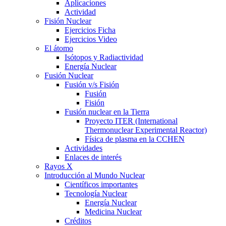
Aplicaciones
Actividad
Fisión Nuclear
Ejercicios Ficha
Ejercicios Video
El átomo
Isótopos y Radiactividad
Energía Nuclear
Fusión Nuclear
Fusión v/s Fisión
Fusión
Fisión
Fusión nuclear en la Tierra
Proyecto ITER (International
Thermonuclear Experimental Reactor)
Física de plasma en la CCHEN
Actividades
Enlaces de interés
Rayos X
Introducción al Mundo Nuclear
Científicos importantes
Tecnología Nuclear
Energía Nuclear
Medicina Nuclear
Créditos