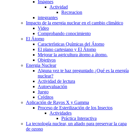
Imágnes
Actividad
Recreacion
integrantes
Impacto de la energia nuclear en el cambio climático
Video
Comprobando conocimiento
El Átomo
Características Químicas del Átomo
El plano cartesiano y El Átomo
Mejorar la agricultura átomo a átomo.
Objetivos
Energia Nuclear
Alguna vez te haz preguntado ¿Qué es la energía
nuclear?
Actividad de lectura
Autoevaluación
Juego
Créditos
Aplicación de Rayos X y Gamma
Proceso de Esterilización de los Insectos
Actividades
Práctica Interactiva
La tecnología nuclear, un aliado para preservar la capa
de ozono