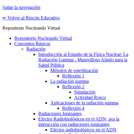
Saltar la navegación
⇐ Volver al Rincón Educativo
Repositorio Nucleando Virtual
Repositorio Nucleando Virtual
Conceptos Básicos
Radiación
Introducción al Estudio de la Física Nuclear: La
Radiación Gamma - Maravilloso Aliado para la
Salud Pública
Métodos de esterilización
Reflexión 1
La radiación gamma
Reflexión 2
Simulación
Actividad Rosco
Aplicaciones de la radiación gamma
Reflexión 4
Radiaciones Ionizantes
Efectos Radiobiológicos en el ADN, por la
interacción con radiaciones ionizantes
Efectos radiobiológicos en el ADN