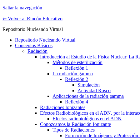
Saltar la navegación
⇐ Volver al Rincón Educativo
Repositorio Nucleando Virtual
Repositorio Nucleando Virtual
Conceptos Básicos
Radiación
Introducción al Estudio de la Física Nuclear: La 
Métodos de esterilización
Reflexión 1
La radiación gamma
Reflexión 2
Simulación
Actividad Rosco
Aplicaciones de la radiación gamma
Reflexión 4
Radiaciones Ionizantes
Efectos Radiobiológicos en el ADN, por la interac
Efectos radiobiológicos en el ADN
Conozcamos la Radiación Ionizante
Tipos de Radiaciones
Formación de Imágenes y Protección 