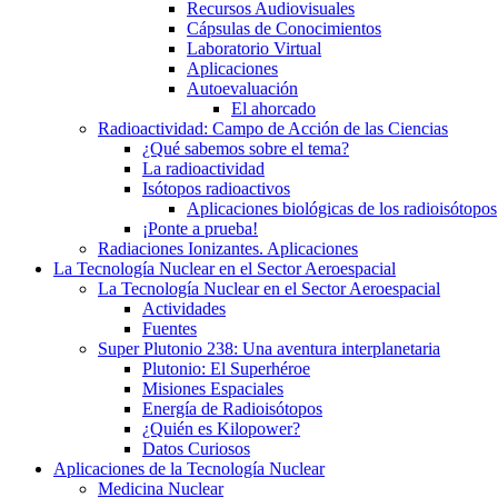
Recursos Audiovisuales
Cápsulas de Conocimientos
Laboratorio Virtual
Aplicaciones
Autoevaluación
El ahorcado
Radioactividad: Campo de Acción de las Ciencias
¿Qué sabemos sobre el tema?
La radioactividad
Isótopos radioactivos
Aplicaciones biológicas de los radioisótopos
¡Ponte a prueba!
Radiaciones Ionizantes. Aplicaciones
La Tecnología Nuclear en el Sector Aeroespacial
La Tecnología Nuclear en el Sector Aeroespacial
Actividades
Fuentes
Super Plutonio 238: Una aventura interplanetaria
Plutonio: El Superhéroe
Misiones Espaciales
Energía de Radioisótopos
¿Quién es Kilopower?
Datos Curiosos
Aplicaciones de la Tecnología Nuclear
Medicina Nuclear