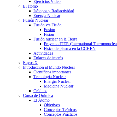
Ejercicios Video
El átomo
Isótopos y Radiactividad
Energía Nuclear
Fusión Nuclear
Fusión v/s Fisión
Fusión
Fisión
Fusión nuclear en la Tierra
Proyecto ITER (International Thermonuclea
Física de plasma en la CCHEN
Actividades
Enlaces de interés
Rayos X
Introducción al Mundo Nuclear
Científicos importantes
Tecnología Nuclear
Energía Nuclear
Medicina Nuclear
Créditos
Curso de Química
El Átomo
Objetivos
Conceptos Teóricos
Conceptos Prácticos