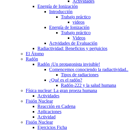
Actividades
Energía de Ionización
Introducción
Trabajo práctico
videos
Energía de Ionización
Trabajo práctico
Videos
Actvidades de Evaluación
Radiactividad: Beneficios y perjuicios
El Átomo
Radón
Radón ¡Un protagonista invisible!
Comencemos conociendo la radiactividad..
Tipos de radiaciones
¿Qué es el radón?
Radón-222 y la salud humana
Física nuclear: La gran proeza humana
Actividades
Fisión Nuclear
Reacción en Cadena
Aplicaciones
Actividad
Fisión Nuclear
Ejercicios Ficha