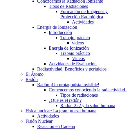
Conozcamos la Radiación Ionizante
Tipos de Radiaciones
Formación de Imágenes y
Protección Radiológica
Actividades
Energía de Ionización
Introducción
Trabajo práctico
videos
Energía de Ionización
Trabajo práctico
Videos
Actvidades de Evaluación
Radiactividad: Beneficios y perjuicios
El Átomo
Radón
Radón ¡Un protagonista invisible!
Comencemos conociendo la radiactividad..
Tipos de radiaciones
¿Qué es el radón?
Radón-222 y la salud humana
Física nuclear: La gran proeza humana
Actividades
Fisión Nuclear
Reacción en Cadena