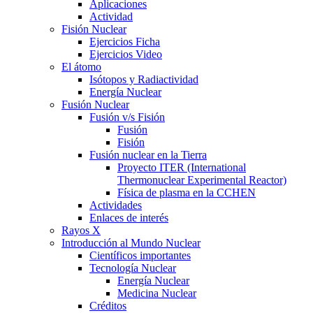
Aplicaciones
Actividad
Fisión Nuclear
Ejercicios Ficha
Ejercicios Video
El átomo
Isótopos y Radiactividad
Energía Nuclear
Fusión Nuclear
Fusión v/s Fisión
Fusión
Fisión
Fusión nuclear en la Tierra
Proyecto ITER (International
Thermonuclear Experimental Reactor)
Física de plasma en la CCHEN
Actividades
Enlaces de interés
Rayos X
Introducción al Mundo Nuclear
Científicos importantes
Tecnología Nuclear
Energía Nuclear
Medicina Nuclear
Créditos