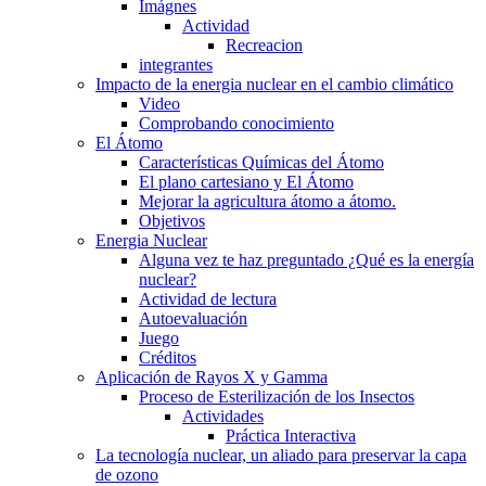
Imágnes
Actividad
Recreacion
integrantes
Impacto de la energia nuclear en el cambio climático
Video
Comprobando conocimiento
El Átomo
Características Químicas del Átomo
El plano cartesiano y El Átomo
Mejorar la agricultura átomo a átomo.
Objetivos
Energia Nuclear
Alguna vez te haz preguntado ¿Qué es la energía
nuclear?
Actividad de lectura
Autoevaluación
Juego
Créditos
Aplicación de Rayos X y Gamma
Proceso de Esterilización de los Insectos
Actividades
Práctica Interactiva
La tecnología nuclear, un aliado para preservar la capa
de ozono