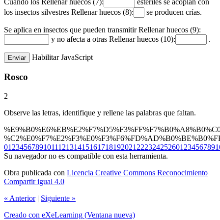
Cuando los
Rellenar huecos (7):
estériles se acoplan con
los insectos silvestres
Rellenar huecos (8):
se producen crías.
Se aplica en insectos que pueden transmitir
Rellenar huecos (9):
y no afecta a otras
Rellenar huecos (10):
.
Habilitar JavaScript
Rosco
2
Observe las letras, identifique y rellene las palabras que faltan.
%E9%B0%E6%EB%E2%F7%D5%F3%FF%F7%B0%A
0
1
2
3
4
5
6
7
8
9
10
11
12
13
14
15
16
17
18
19
20
21
22
23
24
25
26
0
1
2
3
4
5
6
7
8
9
1
Su navegador no es compatible con esta herramienta.
Obra publicada con
Licencia Creative Commons Reconocimiento
Compartir igual 4.0
«
Anterior
|
Siguiente
»
Creado con eXeLearning
(Ventana nueva)