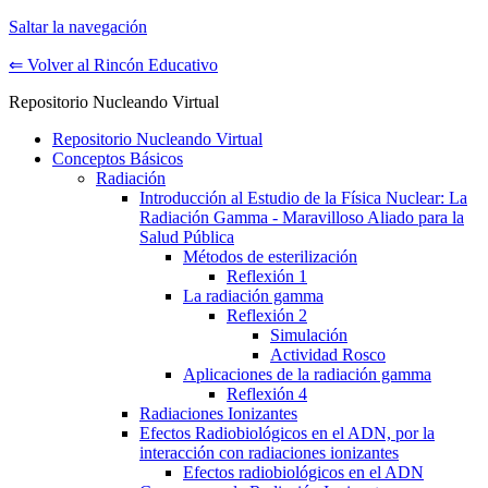
Saltar la navegación
⇐ Volver al Rincón Educativo
Repositorio Nucleando Virtual
Repositorio Nucleando Virtual
Conceptos Básicos
Radiación
Introducción al Estudio de la Física Nuclear: La
Radiación Gamma - Maravilloso Aliado para la
Salud Pública
Métodos de esterilización
Reflexión 1
La radiación gamma
Reflexión 2
Simulación
Actividad Rosco
Aplicaciones de la radiación gamma
Reflexión 4
Radiaciones Ionizantes
Efectos Radiobiológicos en el ADN, por la
interacción con radiaciones ionizantes
Efectos radiobiológicos en el ADN