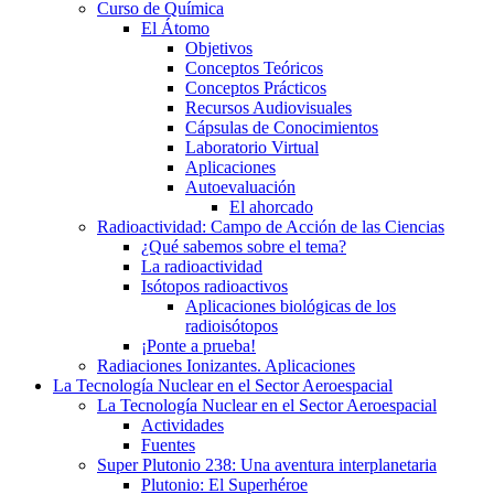
Curso de Química
El Átomo
Objetivos
Conceptos Teóricos
Conceptos Prácticos
Recursos Audiovisuales
Cápsulas de Conocimientos
Laboratorio Virtual
Aplicaciones
Autoevaluación
El ahorcado
Radioactividad: Campo de Acción de las Ciencias
¿Qué sabemos sobre el tema?
La radioactividad
Isótopos radioactivos
Aplicaciones biológicas de los
radioisótopos
¡Ponte a prueba!
Radiaciones Ionizantes. Aplicaciones
La Tecnología Nuclear en el Sector Aeroespacial
La Tecnología Nuclear en el Sector Aeroespacial
Actividades
Fuentes
Super Plutonio 238: Una aventura interplanetaria
Plutonio: El Superhéroe