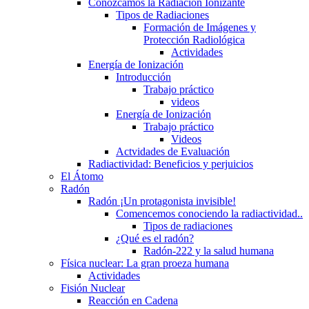
Conozcamos la Radiación Ionizante
Tipos de Radiaciones
Formación de Imágenes y
Protección Radiológica
Actividades
Energía de Ionización
Introducción
Trabajo práctico
videos
Energía de Ionización
Trabajo práctico
Videos
Actvidades de Evaluación
Radiactividad: Beneficios y perjuicios
El Átomo
Radón
Radón ¡Un protagonista invisible!
Comencemos conociendo la radiactividad..
Tipos de radiaciones
¿Qué es el radón?
Radón-222 y la salud humana
Física nuclear: La gran proeza humana
Actividades
Fisión Nuclear
Reacción en Cadena