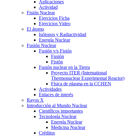
Aplicaciones
Actividad
Fisión Nuclear
Ejercicios Ficha
Ejercicios Video
El átomo
Isótopos y Radiactividad
Energía Nuclear
Fusión Nuclear
Fusión v/s Fisión
Fusión
Fisión
Fusión nuclear en la Tierra
Proyecto ITER (International
Thermonuclear Experimental Reactor)
Física de plasma en la CCHEN
Actividades
Enlaces de interés
Rayos X
Introducción al Mundo Nuclear
Científicos importantes
Tecnología Nuclear
Energía Nuclear
Medicina Nuclear
Créditos