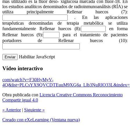
más utilizado es la flúor deso- xiglucosa marcada con flúor-18. En
los estudios analíticos denominados de radioinmunoanálisis (RÍA) se
utiliza principalmente
Rellenar huecos (7):
. En las aplicaciones
terapéuticas denominadas de terapia metabólica se utiliza
fundamentalmente
Rellenar huecos (8):
en forma
Rellenar huecos (9):
para el tratamiento de pacientes
portadores de
Rellenar huecos (10):
Habilitar JavaScript
Vídeo interactivo
com/watch?v=F30HyMyV-
4Q&list=PLCsYX9QVCDTEuuM9XG6a_Llb3NuRIO33L&index=
Obra publicada con
Licencia Creative Commons Reconocimiento
Compartir igual 4.0
«
Anterior
|
Siguiente
»
Creado con eXeLearning
(Ventana nueva)