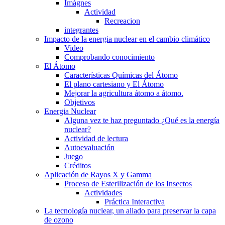
Imágnes
Actividad
Recreacion
integrantes
Impacto de la energia nuclear en el cambio climático
Video
Comprobando conocimiento
El Átomo
Características Químicas del Átomo
El plano cartesiano y El Átomo
Mejorar la agricultura átomo a átomo.
Objetivos
Energia Nuclear
Alguna vez te haz preguntado ¿Qué es la energía
nuclear?
Actividad de lectura
Autoevaluación
Juego
Créditos
Aplicación de Rayos X y Gamma
Proceso de Esterilización de los Insectos
Actividades
Práctica Interactiva
La tecnología nuclear, un aliado para preservar la capa
de ozono