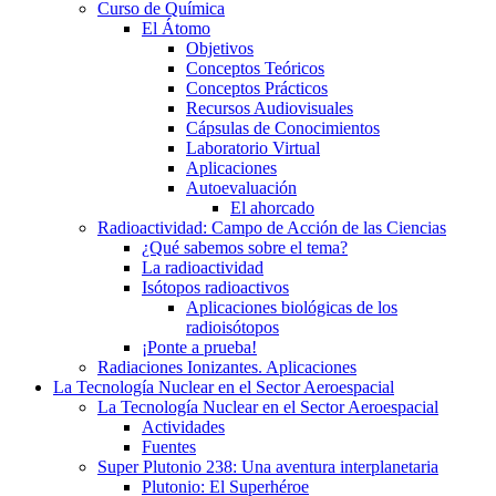
Curso de Química
El Átomo
Objetivos
Conceptos Teóricos
Conceptos Prácticos
Recursos Audiovisuales
Cápsulas de Conocimientos
Laboratorio Virtual
Aplicaciones
Autoevaluación
El ahorcado
Radioactividad: Campo de Acción de las Ciencias
¿Qué sabemos sobre el tema?
La radioactividad
Isótopos radioactivos
Aplicaciones biológicas de los
radioisótopos
¡Ponte a prueba!
Radiaciones Ionizantes. Aplicaciones
La Tecnología Nuclear en el Sector Aeroespacial
La Tecnología Nuclear en el Sector Aeroespacial
Actividades
Fuentes
Super Plutonio 238: Una aventura interplanetaria
Plutonio: El Superhéroe