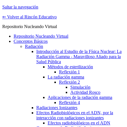
Saltar la navegación
⇐ Volver al Rincón Educativo
Repositorio Nucleando Virtual
Repositorio Nucleando Virtual
Conceptos Básicos
Radiación
Introducción al Estudio de la Física Nuclear: La
Radiación Gamma - Maravilloso Aliado para la
Salud Pública
Métodos de esterilización
Reflexión 1
La radiación gamma
Reflexión 2
Simulación
Actividad Rosco
Aplicaciones de la radiación gamma
Reflexión 4
Radiaciones Ionizantes
Efectos Radiobiológicos en el ADN, por la
interacción con radiaciones ionizantes
Efectos radiobiológicos en el ADN