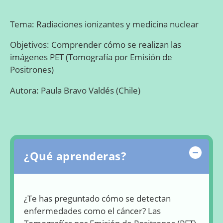
Tema: Radiaciones ionizantes y medicina nuclear
Objetivos: Comprender cómo se realizan las
imágenes PET (Tomografía por Emisión de
Positrones)
Autora: Paula Bravo Valdés (Chile)
Ocul
¿Qué aprenderas?
¿Te has preguntado cómo se detectan
enfermedades como el cáncer? Las