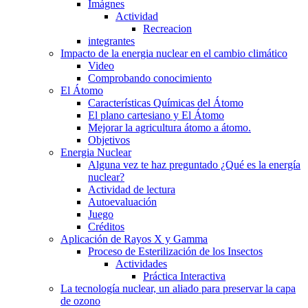
Imágnes
Actividad
Recreacion
integrantes
Impacto de la energia nuclear en el cambio climático
Video
Comprobando conocimiento
El Átomo
Características Químicas del Átomo
El plano cartesiano y El Átomo
Mejorar la agricultura átomo a átomo.
Objetivos
Energia Nuclear
Alguna vez te haz preguntado ¿Qué es la energía
nuclear?
Actividad de lectura
Autoevaluación
Juego
Créditos
Aplicación de Rayos X y Gamma
Proceso de Esterilización de los Insectos
Actividades
Práctica Interactiva
La tecnología nuclear, un aliado para preservar la capa
de ozono