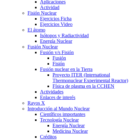
Aplicaciones
Actividad
Fisión Nuclear
Ejercicios Ficha
Ejercicios Video
El átomo
Isótopos y Radiactividad
Energía Nuclear
Fusión Nuclear
Fusión v/s Fisión
Fusión
Fisión
Fusión nuclear en la Tierra
Proyecto ITER (International
Thermonuclear Experimental Reactor)
Física de plasma en la CCHEN
Actividades
Enlaces de interés
Rayos X
Introducción al Mundo Nuclear
Científicos importantes
Tecnología Nuclear
Energía Nuclear
Medicina Nuclear
Créditos