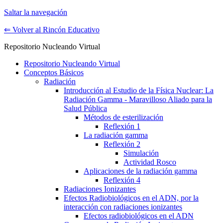
Saltar la navegación
⇐ Volver al Rincón Educativo
Repositorio Nucleando Virtual
Repositorio Nucleando Virtual
Conceptos Básicos
Radiación
Introducción al Estudio de la Física Nuclear: La
Radiación Gamma - Maravilloso Aliado para la
Salud Pública
Métodos de esterilización
Reflexión 1
La radiación gamma
Reflexión 2
Simulación
Actividad Rosco
Aplicaciones de la radiación gamma
Reflexión 4
Radiaciones Ionizantes
Efectos Radiobiológicos en el ADN, por la
interacción con radiaciones ionizantes
Efectos radiobiológicos en el ADN