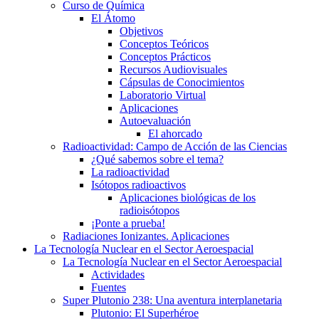
Curso de Química
El Átomo
Objetivos
Conceptos Teóricos
Conceptos Prácticos
Recursos Audiovisuales
Cápsulas de Conocimientos
Laboratorio Virtual
Aplicaciones
Autoevaluación
El ahorcado
Radioactividad: Campo de Acción de las Ciencias
¿Qué sabemos sobre el tema?
La radioactividad
Isótopos radioactivos
Aplicaciones biológicas de los
radioisótopos
¡Ponte a prueba!
Radiaciones Ionizantes. Aplicaciones
La Tecnología Nuclear en el Sector Aeroespacial
La Tecnología Nuclear en el Sector Aeroespacial
Actividades
Fuentes
Super Plutonio 238: Una aventura interplanetaria
Plutonio: El Superhéroe