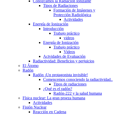
Conozcamos la Radiación Ionizante
Tipos de Radiaciones
Formación de Imágenes y
Protección Radiológica
Actividades
Energía de Ionización
Introducción
Trabajo práctico
videos
Energía de Ionización
Trabajo práctico
Videos
Actvidades de Evaluación
Radiactividad: Beneficios y perjuicios
El Átomo
Radón
Radón ¡Un protagonista invisible!
Comencemos conociendo la radiactividad..
Tipos de radiaciones
¿Qué es el radón?
Radón-222 y la salud humana
Física nuclear: La gran proeza humana
Actividades
Fisión Nuclear
Reacción en Cadena