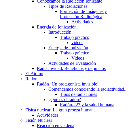
Conozcamos la Radiación Ionizante
Tipos de Radiaciones
Formación de Imágenes y
Protección Radiológica
Actividades
Energía de Ionización
Introducción
Trabajo práctico
videos
Energía de Ionización
Trabajo práctico
Videos
Actvidades de Evaluación
Radiactividad: Beneficios y perjuicios
El Átomo
Radón
Radón ¡Un protagonista invisible!
Comencemos conociendo la radiactividad..
Tipos de radiaciones
¿Qué es el radón?
Radón-222 y la salud humana
Física nuclear: La gran proeza humana
Actividades
Fisión Nuclear
Reacción en Cadena