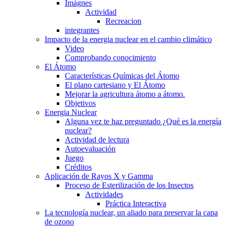
Imágnes
Actividad
Recreacion
integrantes
Impacto de la energia nuclear en el cambio climático
Video
Comprobando conocimiento
El Átomo
Características Químicas del Átomo
El plano cartesiano y El Átomo
Mejorar la agricultura átomo a átomo.
Objetivos
Energia Nuclear
Alguna vez te haz preguntado ¿Qué es la energía
nuclear?
Actividad de lectura
Autoevaluación
Juego
Créditos
Aplicación de Rayos X y Gamma
Proceso de Esterilización de los Insectos
Actividades
Práctica Interactiva
La tecnología nuclear, un aliado para preservar la capa
de ozono