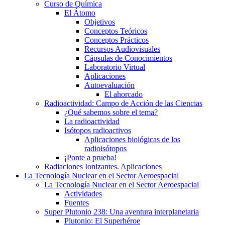
Curso de Química
El Átomo
Objetivos
Conceptos Teóricos
Conceptos Prácticos
Recursos Audiovisuales
Cápsulas de Conocimientos
Laboratorio Virtual
Aplicaciones
Autoevaluación
El ahorcado
Radioactividad: Campo de Acción de las Ciencias
¿Qué sabemos sobre el tema?
La radioactividad
Isótopos radioactivos
Aplicaciones biológicas de los
radioisótopos
¡Ponte a prueba!
Radiaciones Ionizantes. Aplicaciones
La Tecnología Nuclear en el Sector Aeroespacial
La Tecnología Nuclear en el Sector Aeroespacial
Actividades
Fuentes
Super Plutonio 238: Una aventura interplanetaria
Plutonio: El Superhéroe