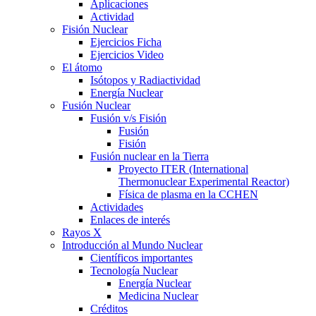
Aplicaciones
Actividad
Fisión Nuclear
Ejercicios Ficha
Ejercicios Video
El átomo
Isótopos y Radiactividad
Energía Nuclear
Fusión Nuclear
Fusión v/s Fisión
Fusión
Fisión
Fusión nuclear en la Tierra
Proyecto ITER (International
Thermonuclear Experimental Reactor)
Física de plasma en la CCHEN
Actividades
Enlaces de interés
Rayos X
Introducción al Mundo Nuclear
Científicos importantes
Tecnología Nuclear
Energía Nuclear
Medicina Nuclear
Créditos