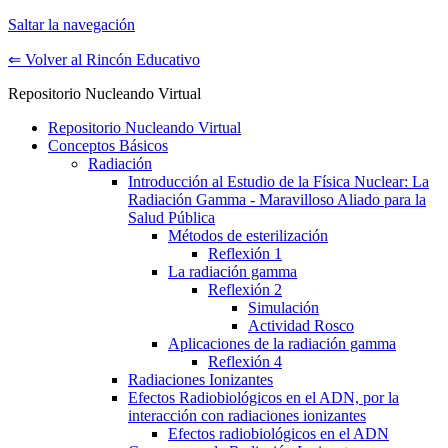
Saltar la navegación
⇐ Volver al Rincón Educativo
Repositorio Nucleando Virtual
Repositorio Nucleando Virtual
Conceptos Básicos
Radiación
Introducción al Estudio de la Física Nuclear: La
Radiación Gamma - Maravilloso Aliado para la
Salud Pública
Métodos de esterilización
Reflexión 1
La radiación gamma
Reflexión 2
Simulación
Actividad Rosco
Aplicaciones de la radiación gamma
Reflexión 4
Radiaciones Ionizantes
Efectos Radiobiológicos en el ADN, por la
interacción con radiaciones ionizantes
Efectos radiobiológicos en el ADN