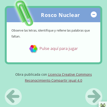
Rosco Nuclear
Ocul
Observe las letras, identifique y rellene las palabras que
faltan.
Pulse aquí para jugar
Obra publicada con
Licencia Creative Commons
Reconocimiento Compartir igual 4.0
«
Anterior
Siguie