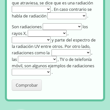
que atraviesa, se dice que es una radiación
Rellenar
huecos
. En caso contrario se
(4):
Rellenar huecos (5):
habla de radiación
.
Rellenar huecos (6):
Son radiaciones
los
Rellenar huecos (7):
Rellenar huecos
rayos X,
,
(8):
y parte del espectro de
la radiación UV entre otros. Por otro lado,
Rellenar huecos (9):
radiaciones como la
,
Rellenar huecos (10):
las
, TV o de telefonía
móvil, son algunos ejemplos de radiaciones
Rellena
huecos
.
(11):