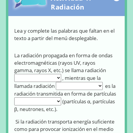
Radiación
Lea y complete las palabras que faltan en el
texto a partir del menú desplegable.
La radiación propagada en forma de ondas
electromagnéticas (rayos UV, rayos
gamma, rayos X, etc.) se llama radiación
Rellenar
huecos
, mientras que la
(1):
Rellenar huecos (2):
llamada radiación
es la
radiación transmitida en forma de partículas
Rellena
huecos
(partículas α, partículas
(3):
β, neutrones, etc.).
Si la radiación transporta energía suficiente
como para provocar ionización en el medio