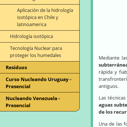
Aplicación de la hidrología
isotópica en Chile y
latinoamerica
Hidrología isotópica
Tecnología Nuclear para
proteger los humedales
Mediante la
subterráne
Residuos
rápida y fia
transfronter
Curso Nucleando Uruguay -
antiguos.
Presencial
Las técnicas
Nucleando Venezuela -
aguas subte
Presencial
de los recur
Una de las f