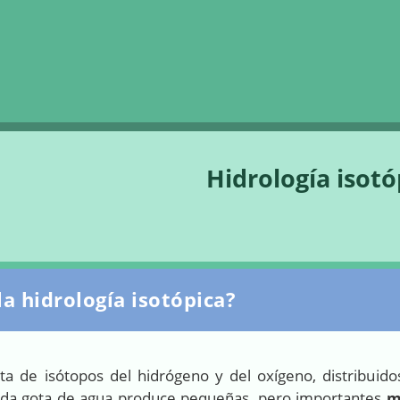
Saltar la navegación
Hidrología isotó
la hidrología isotópica?
ta de isótopos del hidrógeno y del oxígeno, distribuidos
cada gota de agua produce pequeñas, pero importantes
m