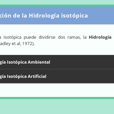
ación de la Hidrología isotópica
ía Isotópica puede dividirse dos ramas, la
Hidrología
adley et al, 1972).
gía Isotópica Ambiental
ía Isotópica Artificial