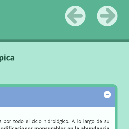
«
Anterior
Siguiente
»
pica
Ocultar
 por todo el ciclo hidrológico. A lo largo de su
odificaciones mensurables en la abundancia