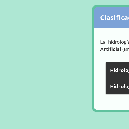
Clasific
La hidrolog
Artificial
(Br
Hidrolo
Hidrolog