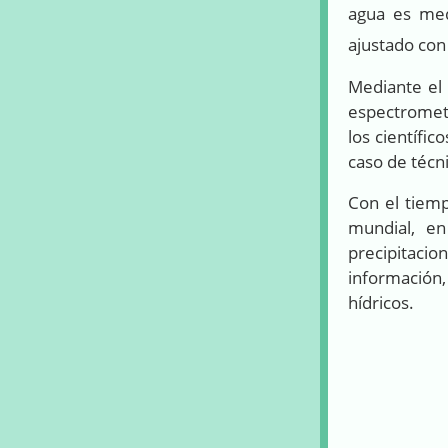
agua es med
ajustado con
Mediante el 
espectrometr
los científi
caso de técn
Con el tiemp
mundial, en
precipitaci
información,
hídricos.