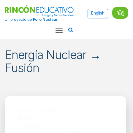
English
Un proyecto de
Foro Nuclear
Energía Nuclear →
Fusión
Aplicaciones
Ciencia
Tipo de contenido
Combustibles
Fósiles
Tipo de
Energía
contenido
Energía
Nuclear