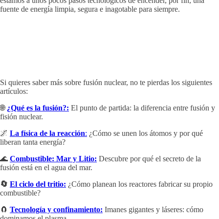
estamos a unos pocos pasos tecnológicos de encender, por fin, una
fuente de energía limpia, segura e inagotable para siempre.
Si quieres saber más sobre fusión nuclear, no te pierdas los siguientes
artículos:
🌐
¿Qué es la fusión?:
El punto de partida: la diferencia entre fusión y
fisión nuclear.
🌌
La física de la reacción
:
¿Cómo se unen los átomos y por qué
liberan tanta energía?
🌊
Combustible: Mar y Litio:
Descubre por qué el secreto de la
fusión está en el agua del mar.
🔄
El ciclo del tritio
:
¿Cómo planean los reactores fabricar su propio
combustible?
🧲
Tecnología y confinamiento:
Imanes gigantes y láseres: cómo
dominamos el plasma.