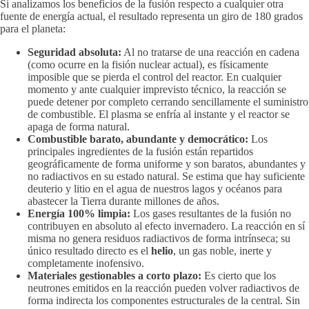
Si analizamos los beneficios de la fusión respecto a cualquier otra
fuente de energía actual, el resultado representa un giro de 180 grados
para el planeta:
Seguridad absoluta:
Al no tratarse de una reacción en cadena
(como ocurre en la fisión nuclear actual), es físicamente
imposible que se pierda el control del reactor. En cualquier
momento y ante cualquier imprevisto técnico, la reacción se
puede detener por completo cerrando sencillamente el suministro
de combustible. El plasma se enfría al instante y el reactor se
apaga de forma natural.
Combustible barato, abundante y democrático:
Los
principales ingredientes de la fusión están repartidos
geográficamente de forma uniforme y son baratos, abundantes y
no radiactivos en su estado natural. Se estima que hay suficiente
deuterio y litio en el agua de nuestros lagos y océanos para
abastecer la Tierra durante millones de años.
Energía 100% limpia:
Los gases resultantes de la fusión no
contribuyen en absoluto al efecto invernadero. La reacción en sí
misma no genera residuos radiactivos de forma intrínseca; su
único resultado directo es el
helio
, un gas noble, inerte y
completamente inofensivo.
Materiales gestionables a corto plazo:
Es cierto que los
neutrones emitidos en la reacción pueden volver radiactivos de
forma indirecta los componentes estructurales de la central. Sin