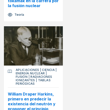
tokamak en la carrera por
la fusión nuclear
Teoría
APLICACIONES
|
CIENCIA
|
ENERGÍA NUCLEAR
|
FUSIÓN
|
RADIACIONES
IONIZANTES
|
TABLAS
PERIÓDICAS
William Draper Harkins,
primero en predecir la
existencia del neutrón y
proponer el principio