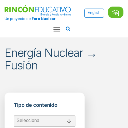
English
Un proyecto de
Foro Nuclear
Energía Nuclear →
Fusión
Aplicaciones
Ciencia
Tipo de contenido
Combustibles
Fósiles
Energía
Tipo de contenido
Tipo de contenido
Energía
Nuclear