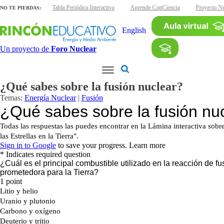
s interactivas
Tabla Periódica Interactiva
Aprende ConCiencia
Proyecto Nu
NO TE PIERDAS:
English
Un proyecto de
Foro Nuclear
¿Qué sabes sobre la fusión nuclear?
Temas:
Energía Nuclear
|
Fusión