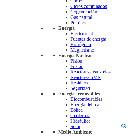
Carbón
Ciclos combinados
Cogeneración
Gas natural
Petróleo
Energía
Electricidad
Fuentes de energía
Hidrógeno
Magnetismo
Energía Nuclear
Fisión
Fusión
Reactores avanzados
Reactores SMR
Residuos
Seguridad
Energías renovables
Biocombustibles
Energía del mar
Eólica
Geotermia
Hidráulica
Solar
Medio Ambiente