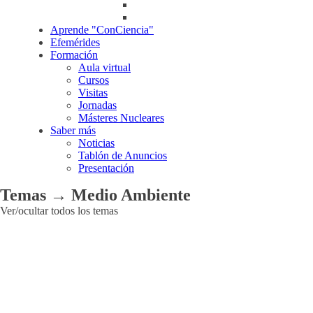
Aprende "ConCiencia"
Efemérides
Formación
Aula virtual
Cursos
Visitas
Jornadas
Másteres Nucleares
Saber más
Noticias
Tablón de Anuncios
Presentación
Temas → Medio Ambiente
Ver/ocultar todos los temas
Aplicaciones
Agroalimentarias
Industriales
Médicas
Medioambientales
Otras
aplicaciones