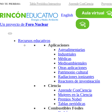
inas interactivas
Tabla Periódica Interactiva
Aprende ConCiencia
Proyecto
NO TE PIERDAS:
English
Un proyecto de
Foro Nuclear
Recursos educativos
Aplicaciones
Agroalimentarias
Industriales
Médicas
Medioambientales
Otras aplicaciones
Patrimonio cultural
Radiaciones ionizantes
Reactores de investigación
Ciencia
Aprende ConCiencia
Mujeres en la Ciencia
Premios Nobel
Tablas periódicas
Combustibles Fósiles