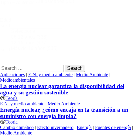
Tipo de contenido
Edad
Edad
Edad
Buscar:
Aplicaciones
|
E.N. y medio ambiente
|
Medio Ambiente
|
Medioambientales
La energía nuclear garantiza la disponibilidad del
agua y su gestión sostenible
Teoría
E.N. y medio ambiente
|
Medio Ambiente
Energía nuclear, ¿cómo encaja en la transición a un
suministro con energía limpia?
Teoría
Cambio climático
|
Efecto invernadero
|
Energía
|
Fuentes de energía
|
Medio Ambiente