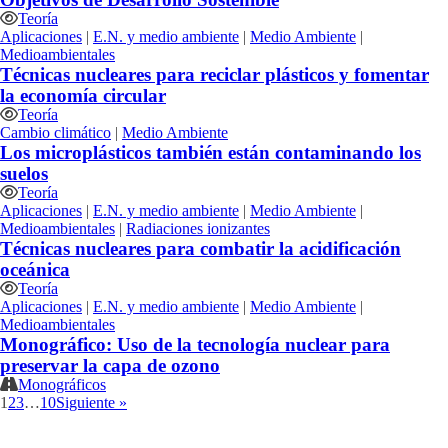
Teoría
Aplicaciones
|
E.N. y medio ambiente
|
Medio Ambiente
|
Medioambientales
Técnicas nucleares para reciclar plásticos y fomentar
la economía circular
Teoría
Cambio climático
|
Medio Ambiente
Los microplásticos también están contaminando los
suelos
Teoría
Aplicaciones
|
E.N. y medio ambiente
|
Medio Ambiente
|
Medioambientales
|
Radiaciones ionizantes
Técnicas nucleares para combatir la acidificación
oceánica
Teoría
Aplicaciones
|
E.N. y medio ambiente
|
Medio Ambiente
|
Medioambientales
Monográfico: Uso de la tecnología nuclear para
preservar la capa de ozono
Monográficos
1
2
3
…
10
Siguiente »