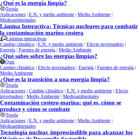
¿Qué es la energía limpia?
Teoría
Aplicaciones
|
E.N. y medio ambiente
|
Medio Ambiente
|
Medioambientales
Lámina Interactiva: Técnicas nucleares para combatir
la contaminación marino-costera
Láminas interactivas
Cambio climático
|
E.N. y medio ambiente
|
Efecto invernadero
|
Energía
|
Fuentes de energía
|
Medio Ambiente
¿Qué sabes sobre las energías limpias?
Quiz
Cambio climático
|
Efecto invernadero
|
Energía
|
Fuentes de energía
|
Medio Ambiente
¿Qué es la transición a una energía limpia?
Teoría
Aplicaciones
|
Cambio climático
|
E.N. y medio ambiente
|
Efecto
invernadero
|
Medio Ambiente
|
Medioambientales
Contaminación costero-marina: qué es, cómo se
produce y cómo se combate
Teoría
Aplicaciones
|
E.N. y medio ambiente
|
Medio Ambiente
|
Medioambientales
Tecnología nuclear, imprescindible para alcanzar los
Objetivos de Desarrollo Sostenible