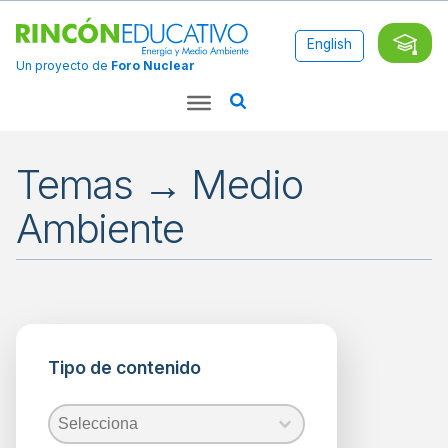
English
Un proyecto de
Foro Nuclear
Temas → Medio
Ambiente
Aplicaciones
Ciencia
Tipo de contenido
Combustibles
Fósiles
Energía
Tipo de contenido
Tipo de contenido
Tipo de contenido
Energía
Nuclear