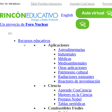
áminas interactivas
Tabla Periódica Interactiva
Aprende ConCiencia
Proyect
NO TE PIERDAS:
English
Un proyecto de
Foro Nuclear
Recursos educativos
Aplicaciones
Agroalimentarias
Industriales
Médicas
Medioambientales
Otras aplicaciones
Patrimonio cultural
Radiaciones ionizantes
Reactores de investigación
Ciencia
Aprende ConCiencia
Mujeres en la Ciencia
Premios Nobel
Tablas periódicas
Combustibles Fósiles