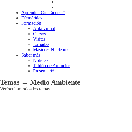
Aprende "ConCiencia"
Efemérides
Formación
Aula virtual
Cursos
Visitas
Jornadas
Másteres Nucleares
Saber más
Noticias
Tablón de Anuncios
Presentación
Temas → Medio Ambiente
Ver/ocultar todos los temas
Aplicaciones
Agroalimentarias
Industriales
Médicas
Medioambientales
Otras
aplicaciones