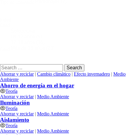
Tipo de contenido
Edad
Edad
Edad
Buscar:
Ahorrar y reciclar
|
Cambio climático
|
Efecto invernadero
|
Medio
Ambiente
Ahorro de energía en el hogar
Teoría
Ahorrar y reciclar
|
Medio Ambiente
Iluminación
Teoría
Ahorrar y reciclar
|
Medio Ambiente
Aislamiento
Teoría
Ahorrar y reciclar
|
Medio Ambiente