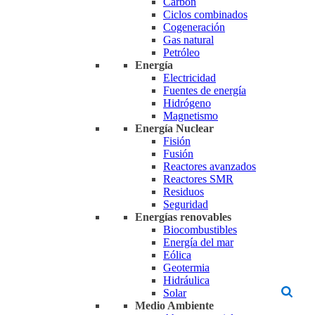
Carbón
Ciclos combinados
Cogeneración
Gas natural
Petróleo
Energía
Electricidad
Fuentes de energía
Hidrógeno
Magnetismo
Energía Nuclear
Fisión
Fusión
Reactores avanzados
Reactores SMR
Residuos
Seguridad
Energías renovables
Biocombustibles
Energía del mar
Eólica
Geotermia
Hidráulica
Solar
Medio Ambiente