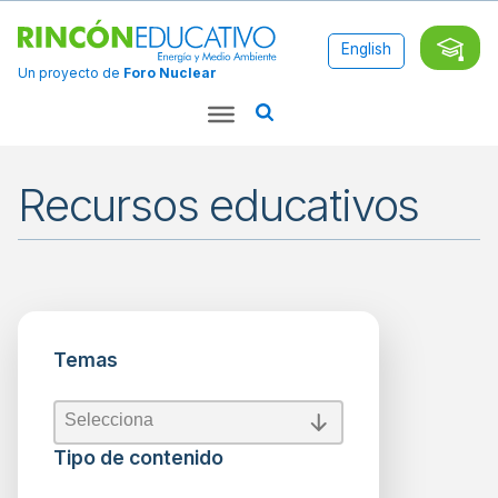
English
Un proyecto de
Foro Nuclear
Recursos educativos
Aplicaciones
Ciencia
Temas
Combustibles
Fósiles
Energía
Temas
Temas
Energía
Nuclear
Tipo de contenido
Energías
Renovables