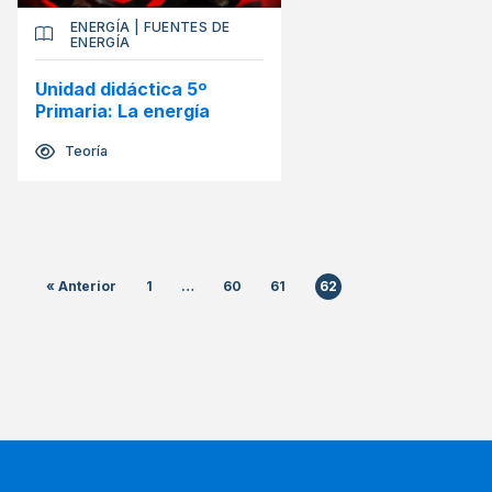
ENERGÍA
|
FUENTES DE
ENERGÍA
Unidad didáctica 5º
Primaria: La energía
Teoría
« Anterior
1
…
60
61
62