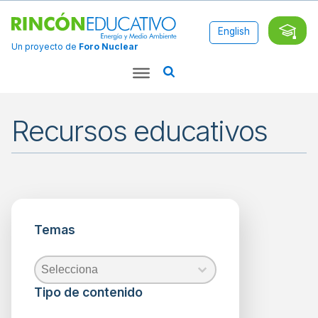
English
Un proyecto de
Foro Nuclear
Recursos educativos
Aplicaciones
Ciencia
Temas
Combustibles
Fósiles
Energía
Temas
Temas
Temas
Energía
Nuclear
Tipo de contenido
Energías
Renovables