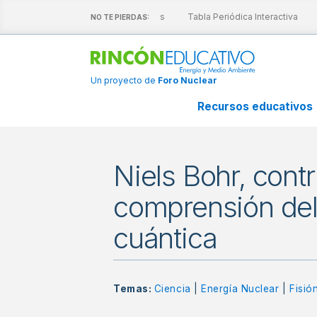
escubre nuestras láminas interactivas
Tabla Periódica Interactiva
A
NO TE PIERDAS:
Un proyecto de
Foro Nuclear
Recursos educativos
Niels Bohr, contr
comprensión del
cuántica
Temas:
Ciencia
|
Energía Nuclear
|
Fisió