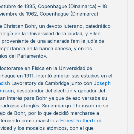
octubre de 1885, Copenhague (Dinamarca) – 18
viembre de 1962, Copenhague (Dinamarca)
de Christian Bohr, un devoto luterano, catedrático
iología en la Universidad de la ciudad, y Ellen
, proveniente de una adinerada familia judía de
importancia en la banca danesa, y en los
ulos del Parlamento».
doctorarse en Física en la Universidad de
hague en 1911, intentó ampliar sus estudios en el
ndish
Lavoratory de Cambridge junto con
Joseph
homson
, descubridor del electrón y ganador del
an interés para Bohr ya que de eso versaba su
 tradujese al inglés. Sin embargo Thomson no se
jo de Bohr, por lo que decidió marcharse a
s teniendo como maestro a
Ernest Rutherford
,
ividad y los modelos atómicos, con el que