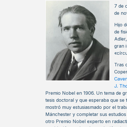
7 de 
de no
Hijo 
de fis
Adler
gran 
«círc
Tras 
Copen
Cave
J. T
Premio Nobel en 1906. Un tema de gr
tesis doctoral y que esperaba que se
mostró muy estusiasmado por el traba
Mánchester y completar sus estudio
otro Premio Nobel experto en radiact