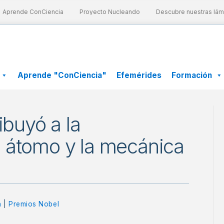
prende ConCiencia
Proyecto Nucleando
Descubre nuestras lámina
Aprende "ConCiencia"
Efemérides
Formación
ibuyó a la
 átomo y la mecánica
n
|
Premios Nobel