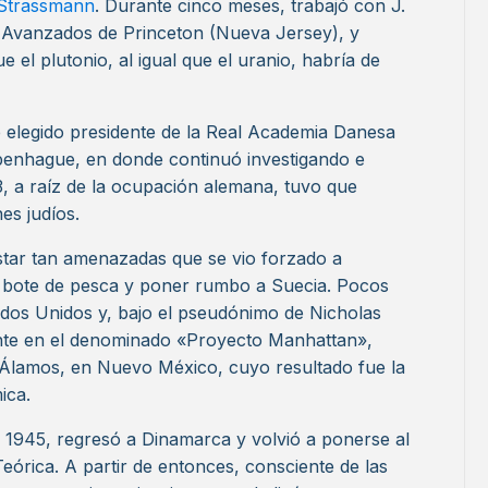
 Strassmann
. Durante cinco meses, trabajó con J.
os Avanzados de Princeton (Nueva Jersey), y
 el plutonio, al igual que el uranio, habría de
 elegido presidente de la Real Academia Danesa
Copenhague, en donde continuó investigando e
3, a raíz de la ocupación alemana, tuvo que
es judíos.
estar tan amenazadas que se vio forzado a
 bote de pesca y poner rumbo a Suecia. Pocos
ados Unidos y, bajo el pseudónimo de Nicholas
nte en el denominado «Proyecto Manhattan»,
s Álamos, en Nuevo México, cuyo resultado fue la
ica.
n 1945, regresó a Dinamarca y volvió a ponerse al
 Teórica. A partir de entonces, consciente de las