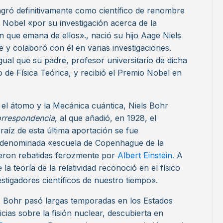
gró definitivamente como científico de renombre
 Nobel «por su investigación acerca de la
ón que emana de ellos»., nació su hijo Aage Niels
e y colaboró con él en varias investigaciones.
gual que su padre, profesor universitario de dicha
co de Física Teórica, y recibió el Premio Nobel en
 el átomo y la Mecánica cuántica, Niels Bohr
correspondencia
, al que añadió, en 1928, el
 raíz de esta última aportación se fue
la denominada «escuela de Copenhague de la
ueron rebatidas ferozmente por
Albert Einstein.
A
 la teoría de la relatividad reconoció en el físico
tigadores científicos de nuestro tiempo».
ls Bohr pasó largas temporadas en los Estados
cias sobre la fisión nuclear, descubierta en