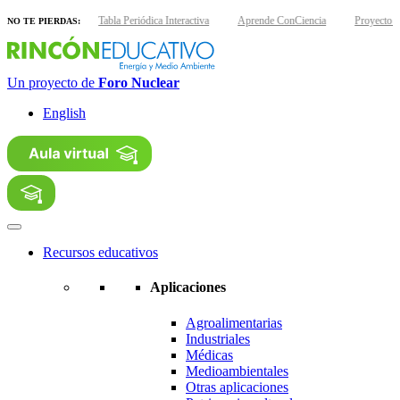
as interactivas
Tabla Periódica Interactiva
Aprende ConCiencia
Proyecto Nu
NO TE PIERDAS:
Un proyecto de
Foro Nuclear
English
Recursos educativos
Aplicaciones
Agroalimentarias
Industriales
Médicas
Medioambientales
Otras aplicaciones