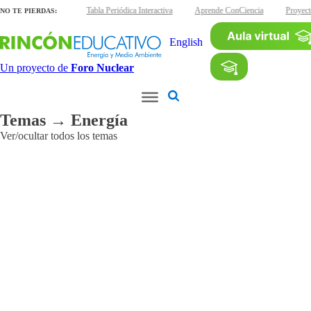
áminas interactivas
Tabla Periódica Interactiva
Aprende ConCiencia
Proyect
NO TE PIERDAS:
English
Un proyecto de
Foro Nuclear
Temas → Energía
Ver/ocultar todos los temas
Aplicaciones
Agroalimentarias
Industriales
Médicas
Medioambientales
Otras
aplicaciones
Patrimonio
cultural
Radiaciones
ionizantes
Reactores
de