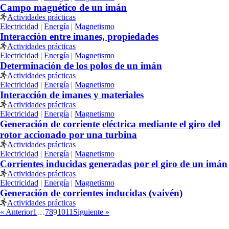
Campo magnético de un imán
Actividades prácticas
Electricidad
|
Energía
|
Magnetismo
Interacción entre imanes, propiedades
Actividades prácticas
Electricidad
|
Energía
|
Magnetismo
Determinación de los polos de un imán
Actividades prácticas
Electricidad
|
Energía
|
Magnetismo
Interacción de imanes y materiales
Actividades prácticas
Electricidad
|
Energía
|
Magnetismo
Generación de corriente eléctrica mediante el giro del
rotor accionado por una turbina
Actividades prácticas
Electricidad
|
Energía
|
Magnetismo
Corrientes inducidas generadas por el giro de un imán
Actividades prácticas
Electricidad
|
Energía
|
Magnetismo
Generación de corrientes inducidas (vaivén)
Actividades prácticas
« Anterior
1
…
7
8
9
10
11
Siguiente »