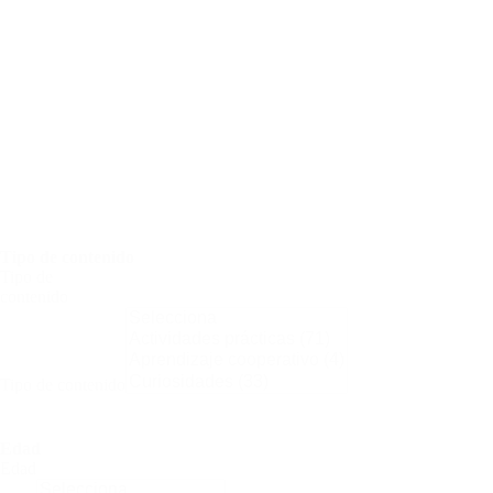
Ambiente
Ahorrar
y
reciclar
Cambio
climático
E.N.
y
medio
ambiente
Efecto
invernadero
Tipo de contenido
Tipo de
contenido
Tipo de contenido
Edad
Edad