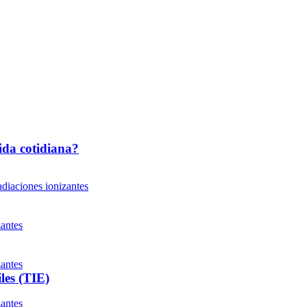
ida cotidiana?
diaciones ionizantes
zantes
zantes
les (TIE)
zantes