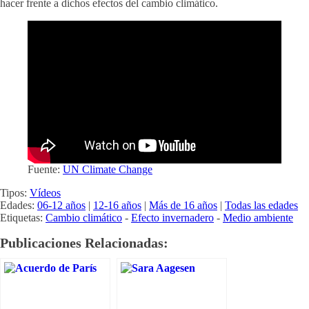
hacer frente a dichos efectos del cambio climático.
Fuente:
UN Climate Change
Tipos:
Vídeos
Edades:
06-12 años
|
12-16 años
|
Más de 16 años
|
Todas las edades
Etiquetas:
Cambio climático
-
Efecto invernadero
-
Medio ambiente
Publicaciones Relacionadas: