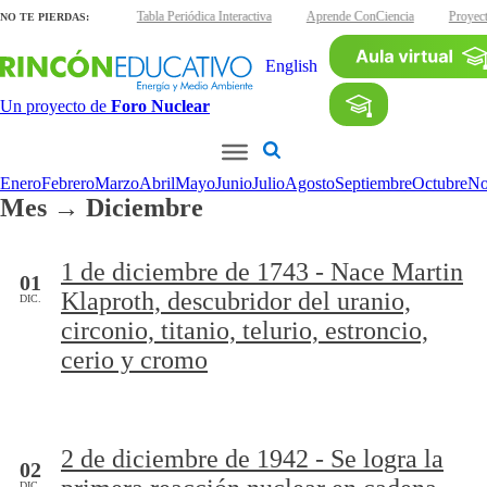
áminas interactivas
Tabla Periódica Interactiva
Aprende ConCiencia
Proyect
NO TE PIERDAS:
English
Un proyecto de
Foro Nuclear
Enero
Febrero
Marzo
Abril
Mayo
Junio
Julio
Agosto
Septiembre
Octubre
No
Mes → Diciembre
1 de diciembre de 1743 - Nace Martin
01
Klaproth, descubridor del uranio,
DIC.
circonio, titanio, telurio, estroncio,
cerio y cromo
2 de diciembre de 1942 - Se logra la
02
DIC.