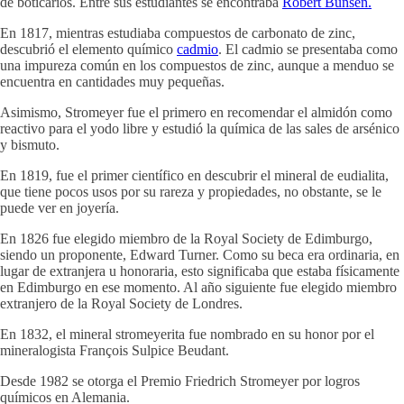
de boticarios. Entre sus estudiantes se encontraba
Robert Bunsen.
En 1817, mientras estudiaba compuestos de carbonato de zinc,
descubrió el elemento químico
cadmio
. El cadmio se presentaba como
una impureza común en los compuestos de zinc, aunque a menduo se
encuentra en cantidades muy pequeñas.
Asimismo, Stromeyer fue el primero en recomendar el almidón como
reactivo para el yodo libre y estudió la química de las sales de arsénico
y bismuto.
En 1819, fue el primer científico en descubrir el mineral de eudialita,
que tiene pocos usos por su rareza y propiedades, no obstante, se le
puede ver en joyería.
En 1826 fue elegido miembro de la Royal Society de Edimburgo,
siendo un proponente, Edward Turner. Como su beca era ordinaria, en
lugar de extranjera u honoraria, esto significaba que estaba físicamente
en Edimburgo en ese momento. Al año siguiente fue elegido miembro
extranjero de la Royal Society de Londres.
En 1832, el mineral stromeyerita fue nombrado en su honor por el
mineralogista François Sulpice Beudant.
Desde 1982 se otorga el Premio Friedrich Stromeyer por logros
químicos en Alemania.