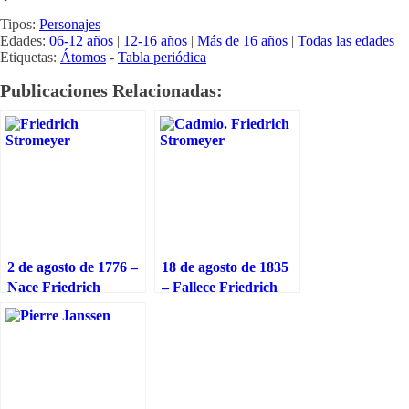
Tipos:
Personajes
Edades:
06-12 años
|
12-16 años
|
Más de 16 años
|
Todas las edades
Etiquetas:
Átomos
-
Tabla periódica
Publicaciones Relacionadas:
2 de agosto de 1776 –
18 de agosto de 1835
Nace Friedrich
– Fallece Friedrich
Stromeyer,
Stromeyer,
descubridor del
descubridor del
elemento químico
elemento químico
cadmio
cadmio