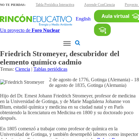
inas interactivas
Tabla Periódica Interactiva
Aprende ConCiencia
Proyecto 
NO TE PIERDAS:
English
Un proyecto de
Foro Nuclear
Friedrich Stromeyer, descubridor del
elemento químico cadmio
Temas:
Ciencia
|
Tablas periódicas
2 de agosto de 1776, Gotinga (Alemania) - 18
de agosto de 1835, Gotinga (Alemania)
Hijo del Dr. Ernest Johann Friedrich Stromeyer, profesor de medicina
en la Universidad de Gotinga, y de Marie Magdalena Johanne von
Blum, estudió química y medicina en su ciudad natal y en París
obteniendo la licenciatura en Medicina en 1800 y su doctorado poco
después.
En 1805 comenzó a trabajar como profesor de química en la
Universidad de Gotinga, y también desempeñó labores como inspector