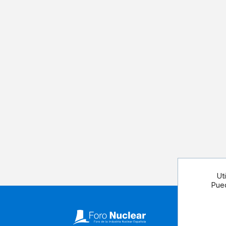
Ut
Pued
Síguenos 