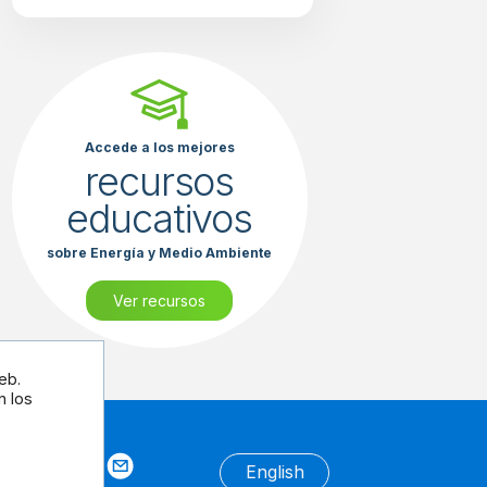
Accede a los mejores
recursos
educativos
sobre Energía y Medio Ambiente
Ver recursos
eb.
n los
tros
English