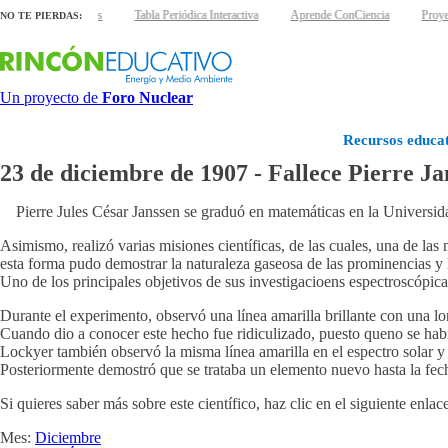
 láminas interactivas
Tabla Periódica Interactiva
Aprende ConCiencia
Proye
NO TE PIERDAS:
Un proyecto de
Foro Nuclear
Recursos educat
23 de diciembre de 1907 - Fallece Pierre Ja
Pierre Jules César Janssen se graduó en matemáticas en la Universida
Asimismo, realizó varias misiones científicas, de las cuales, una de las
esta forma pudo demostrar la naturaleza gaseosa de las prominencias y la
Uno de los principales objetivos de sus investigacioens espectroscópicas
Durante el experimento, observó una línea amarilla brillante con una l
Cuando dio a conocer este hecho fue ridiculizado, puesto queno se habí
Lockyer también observó la misma línea amarilla en el espectro solar y
Posteriormente demostró que se trataba un elemento nuevo hasta la fecha
Si quieres saber más sobre este científico, haz clic en el siguiente enlac
Mes:
Diciembre