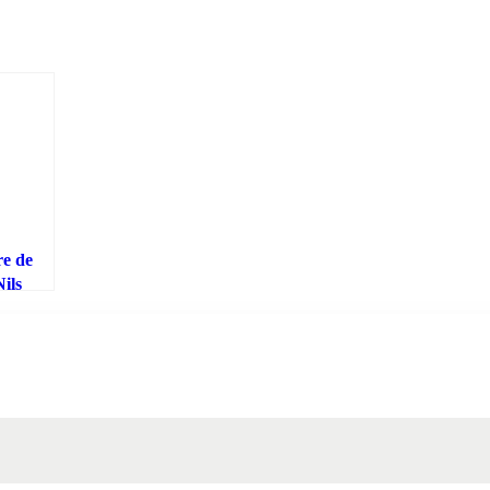
re de
Nils
ubridor
uímico
?