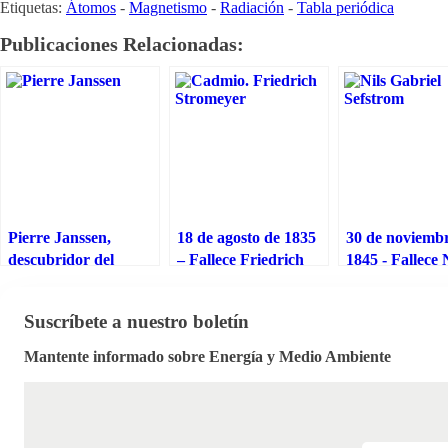
Etiquetas:
Átomos
-
Magnetismo
-
Radiación
-
Tabla periódica
Publicaciones Relacionadas:
Pierre Janssen,
18 de agosto de 1835
30 de noviemb
descubridor del
– Fallece Friedrich
1845 - Fallece 
elemento químico
Stromeyer,
Sefström, desc
helio
descubridor del
del elemento q
Suscríbete a nuestro boletín
elemento químico
vanadio ¿o no
cadmio
Mantente informado sobre Energía y Medio Ambiente