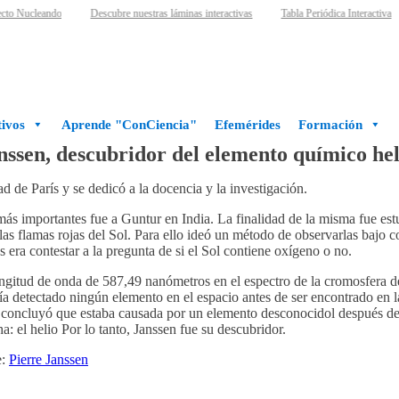
cto Nucleando
Descubre nuestras láminas interactivas
Tabla Periódica Interactiva
ivos
Aprende "ConCiencia"
Efemérides
Formación
nssen, descubridor del elemento químico hel
d de París y se dedicó a la docencia y la investigación.
 más importantes fue a Guntur en India. La finalidad de la misma fue est
s flamas rojas del Sol. Para ello ideó un método de observarlas bajo cond
 era contestar a la pregunta de si el Sol contiene oxígeno o no.
ongitud de onda de 587,49 nanómetros en el espectro de la cromosfera de
a detectado ningún elemento en el espacio antes de ser encontrado en l
 concluyó que estaba causada por un elemento desconocidol después de q
: el helio Por lo tanto, Janssen fue su descubridor.
e:
Pierre Janssen