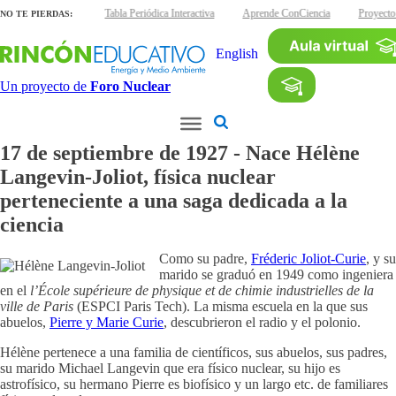
minas interactivas
Tabla Periódica Interactiva
Aprende ConCiencia
Proyecto
NO TE PIERDAS:
English
Un proyecto de
Foro Nuclear
17 de septiembre de 1927 - Nace Hélène
Langevin-Joliot, física nuclear
perteneciente a una saga dedicada a la
ciencia
Como su padre,
Fréderic Joliot-Curie
, y su
marido se graduó en 1949 como ingeniera
en el
l’École supérieure de physique et de chimie industrielles de la
ville de Paris
(ESPCI Paris Tech). La misma escuela en la que sus
abuelos,
Pierre y Marie Curie
, descubrieron el radio y el polonio.
Hélène pertenece a una familia de científicos, sus abuelos, sus padres,
su marido Michael Langevin que era físico nuclear, su hijo es
astrofísico, su hermano Pierre es biofísico y un largo etc. de familiares