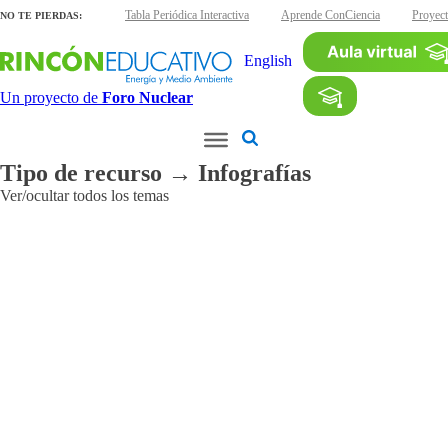
áminas interactivas
Tabla Periódica Interactiva
Aprende ConCiencia
Proyect
NO TE PIERDAS:
English
Un proyecto de
Foro Nuclear
Tipo de recurso → Infografías
Ver/ocultar todos los temas
Aplicaciones
Agroalimentarias
Industriales
Médicas
Medioambientales
Otras
aplicaciones
Patrimonio
cultural
Radiaciones
ionizantes
Reactores
de