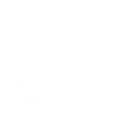
Ambiente
Ahorrar
y
reciclar
Cambio
climático
E.N.
y
medio
ambiente
Efecto
invernadero
Temas
Temas
Temas
Tipo de contenido
Tipo de
contenido