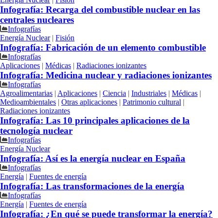
Infografía: Recarga del combustible nuclear en las
centrales nucleares
Infografías
Energía Nuclear
|
Fisión
Infografía: Fabricación de un elemento combustible
Infografías
Aplicaciones
|
Médicas
|
Radiaciones ionizantes
Infografía: Medicina nuclear y radiaciones ionizantes
Infografías
Agroalimentarias
|
Aplicaciones
|
Ciencia
|
Industriales
|
Médicas
|
Medioambientales
|
Otras aplicaciones
|
Patrimonio cultural
|
Radiaciones ionizantes
Infografía: Las 10 principales aplicaciones de la
tecnología nuclear
Infografías
Energía Nuclear
Infografía: Así es la energía nuclear en España
Infografías
Energía
|
Fuentes de energía
Infografía: Las transformaciones de la energía
Infografías
Energía
|
Fuentes de energía
Infografía: ¿En qué se puede transformar la energía?