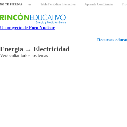
s láminas interactivas
Tabla Periódica Interactiva
Aprende ConCiencia
Proy
NO TE PIERDAS:
Un proyecto de
Foro Nuclear
Recursos educat
Energía → Electricidad
Ver/ocultar todos los temas
Aplicaciones
Agroalimentarias
Industriales
Médicas
Medioambientales
Otras
aplicaciones
Patrimonio
cultural
Radiaciones
ionizantes
Reactores
de