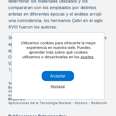
determinar los materiales utilizados y los
compararan con los empleados por distintos
artistas en diferentes épocas y el análisis arrojó
una coincidencia, los hermanos Çetiri en el siglo
XVIII fueron los autores.
Si quieres saber más sobre las técnicas nucleares
Utilizamos cookies para ofrecerte la mejor
aplicadas a conservar el patrimonio cultural con
experiencia en nuestra web. Puedes
ejemplos, puedes consultar esta publicación del
aprender más sobre qué cookies
Organismo Internacional de Energía Atómica
utilizamos o desactivarlas en los
ajustes
.
(OIEA) titulada: "
Uses of Ionizing Radiation for
Tangible Cultural Heritage Conservation
"
Aceptar
Tipos:
Teoría
Rechazar
Edades:
06-12 años
|
12-16 años
|
Más de 16 años
|
Todas las
edades
Etiquetas:
Aplicaciones de la Tecnología Nuclear
-
Átomos
-
Radiación