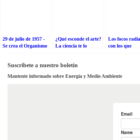
29 de julio de 1957 -
¿Qué esconde el arte?
Los focos radia
Se crea el Organismo
La ciencia te lo
con los que
Internacional de
desvela
convivimos: de
Energía Atómica
hospitales a
Suscríbete a nuestro boletín
embotelladoras
agua
Mantente informado sobre Energía y Medio Ambiente