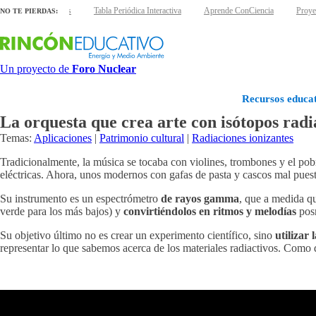
láminas interactivas
Tabla Periódica Interactiva
Aprende ConCiencia
Proyec
NO TE PIERDAS:
Un proyecto de
Foro Nuclear
Recursos educat
La orquesta que crea arte con isótopos radi
Temas:
Aplicaciones
|
Patrimonio cultural
|
Radiaciones ionizantes
Tradicionalmente, la música se tocaba con violines, trombones y el pob
eléctricas. Ahora, unos modernos con gafas de pasta y cascos mal puest
Su instrumento es un espectrómetro
de rayos gamma
, que a medida que
verde para los más bajos) y
convirtiéndolos en ritmos y melodías
pos
Su objetivo último no es crear un experimento científico, sino
utilizar
representar lo que sabemos acerca de los materiales radiactivos. Como