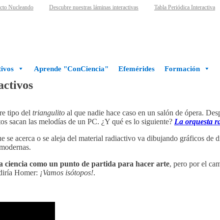
to Nucleando
Descubre nuestras láminas interactivas
Tabla Periódica Interactiva
ivos
Aprende "ConCiencia"
Efemérides
Formación
activos
re tipo del
triangulito
al que nadie hace caso en un salón de ópera. Desp
os sacan las melodías de un PC. ¿Y qué es lo siguiente?
La orquesta ra
 se acerca o se aleja del material radiactivo va dibujando gráficos de dif
modernas.
 la ciencia como un punto de partida para hacer arte
, pero por el c
 diría Homer:
¡Vamos isótopos!
.