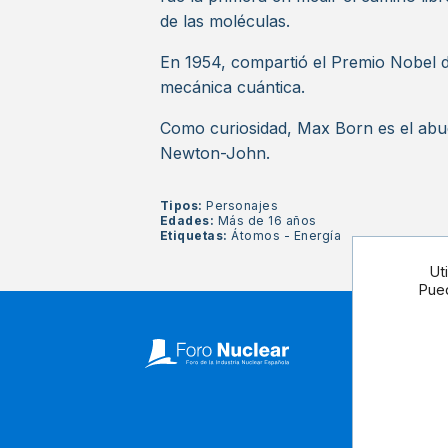
de las moléculas.
En 1954, compartió el Premio Nobel d
mecánica cuántica.
Como curiosidad, Max Born es el abuelo
Newton-John.
Tipos:
Personajes
Edades:
Más de 16 años
Etiquetas:
Átomos
-
Energía
Ut
Pued
Síguenos 