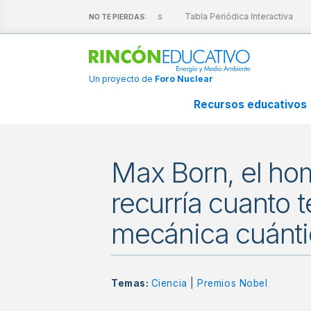
escubre nuestras láminas interactivas
Tabla Periódica Interactiva
A
NO TE PIERDAS:
Un proyecto de
Foro Nuclear
Recursos educativos
Max Born, el hom
recurría cuanto 
mecánica cuánti
Temas:
Ciencia
|
Premios Nobel