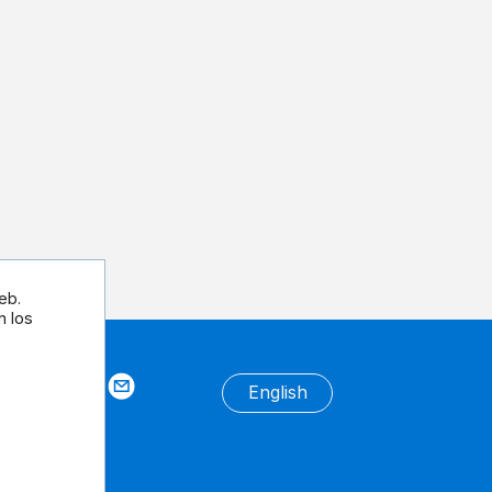
eb.
n los
tros
English