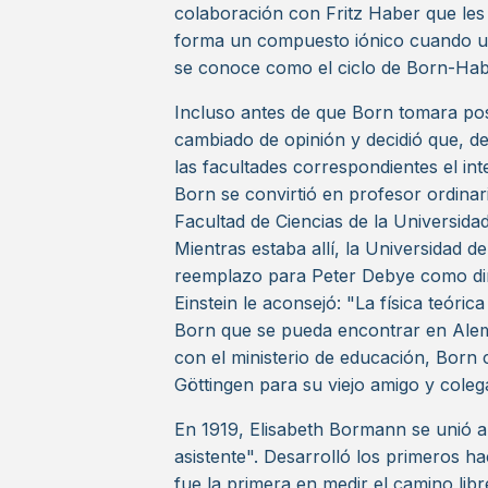
colaboración con Fritz Haber que les 
forma un compuesto iónico cuando un
se conoce como el ciclo de Born-Hab
Incluso antes de que Born tomara pos
cambiado de opinión y decidió que, de
las facultades correspondientes el int
Born se convirtió en profesor ordinario
Facultad de Ciencias de la Universid
Mientras estaba allí, la Universidad d
reemplazo para Peter Debye como direc
Einstein le aconsejó: "La física teóri
Born que se pueda encontrar en Alema
con el ministerio de educación, Born c
Göttingen para su viejo amigo y cole
En 1919, Elisabeth Bormann se unió al
asistente". Desarrolló los primeros 
fue la primera en medir el camino lib