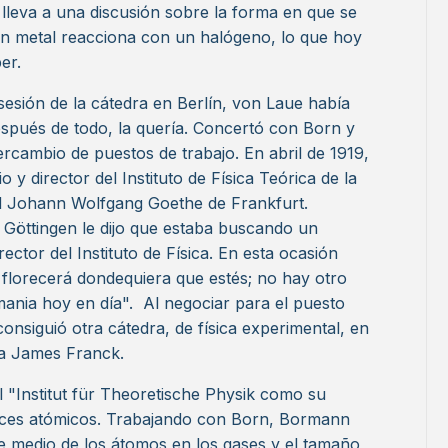
lleva a una discusión sobre la forma en que se
 metal reacciona con un halógeno, lo que hoy
er.
esión de la cátedra en Berlín, von Laue había
spués de todo, la quería.​ Concertó con Born y
ercambio de puestos de trabajo. En abril de 1919,
 y director del Instituto de Física Teórica de la
ad Johann Wolfgang Goethe de Frankfurt.​
e Göttingen le dijo que estaba buscando un
tor del Instituto de Física. En esta ocasión
ca florecerá dondequiera que estés; no hay otro
nia hoy en día". ​ Al negociar para el puesto
onsiguió otra cátedra, de física experimental, en
ga James Franck.
 "Institut für Theoretische Physik como su
haces atómicos. Trabajando con Born, Bormann
re medio de los átomos en los gases y el tamaño