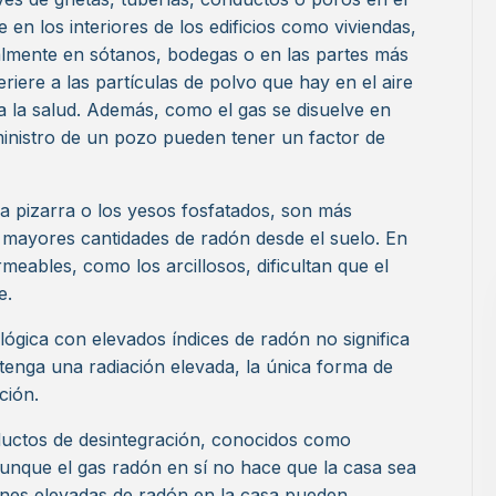
 en los interiores de los edificios como viviendas,
ialmente en sótanos, bodegas o en las partes más
riere a las partículas de polvo que hay en el aire
ra la salud. Además, como el gas se disuelve en
ministro de un pozo pueden tener un factor de
la pizarra o los yesos fosfatados, son más
mayores cantidades de radón desde el suelo. En
meables, como los arcillosos, dificultan que el
e.
lógica con elevados índices de radón no significa
tenga una radiación elevada, la única forma de
ción.
oductos de desintegración, conocidos como
aunque el gas radón en sí no hace que la casa sea
iones elevadas de radón en la casa pueden