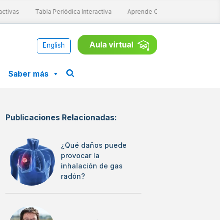
ivas
Tabla Periódica Interactiva
Aprende ConCiencia
Proyect
English
Saber más
Publicaciones Relacionadas:
¿Qué daños puede
provocar la
inhalación de gas
radón?