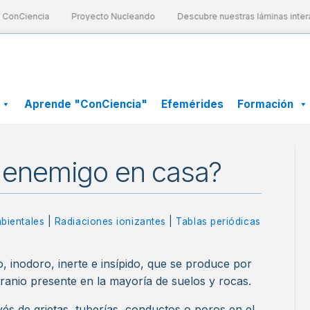
nCiencia
Proyecto Nucleando
Descubre nuestras láminas interact
Aprende "ConCiencia"
Efemérides
Formación
l enemigo en casa?
bientales
|
Radiaciones ionizantes
|
Tablas periódicas
o, inodoro, inerte e insípido, que se produce por
uranio presente en la mayoría de suelos y rocas.
avés de grietas, tuberías, conductos o poros en el