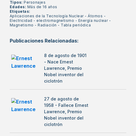
Tipos:
Personajes
Edades:
Más de 16 años
Etiquetas:
Aplicaciones de la Tecnología Nuclear
-
Átomos
-
Electricidad
-
electromagnetismo
-
Energía nuclear
-
Magnetismo
-
Radiación
-
Tabla periódica
Publicaciones Relacionadas:
8 de agosto de 1901
- Nace Ernest
Lawrence, Premio
Nobel inventor del
ciclotrón
27 de agosto de
1958 - Fallece Ernest
Lawrence, Premio
Nobel inventor del
ciclotrón