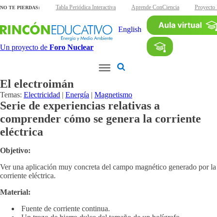
inas interactivas
Tabla Periódica Interactiva
Aprende ConCiencia
Proyecto 
NO TE PIERDAS:
English
Un proyecto de
Foro Nuclear
El electroimán
Temas:
Electricidad
|
Energía
|
Magnetismo
Serie de experiencias relativas a
comprender cómo se genera la corriente
eléctrica
Objetivo:
Ver una aplicación muy concreta del campo magnético generado por la
corriente eléctrica.
Material:
Fuente de corriente continua.