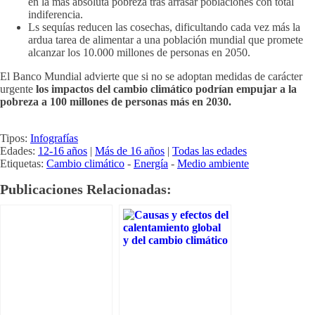
en la más absoluta pobreza tras arrasar poblaciones con total
indiferencia.
Ls sequías reducen las cosechas, dificultando cada vez más la
ardua tarea de alimentar a una población mundial que promete
alcanzar los 10.000 millones de personas en 2050.
El Banco Mundial advierte que si no se adoptan medidas de carácter
urgente
los impactos del cambio climático podrían empujar a la
pobreza a 100 millones de personas más en 2030.
Tipos:
Infografías
Edades:
12-16 años
|
Más de 16 años
|
Todas las edades
Etiquetas:
Cambio climático
-
Energía
-
Medio ambiente
Publicaciones Relacionadas: