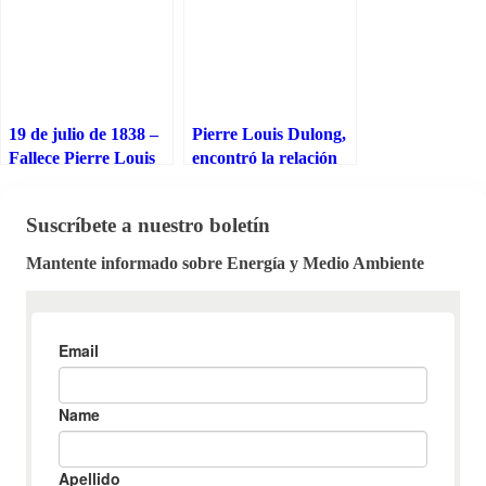
19 de julio de 1838 –
Pierre Louis Dulong,
Fallece Pierre Louis
encontró la relación
Dulong, encontró la
entre el calor
relación entre el calor
específico de un
Suscríbete a nuestro boletín
específico de un
elemento y su peso
elemento y su peso
atómico
Mantente informado sobre Energía y Medio Ambiente
atómico