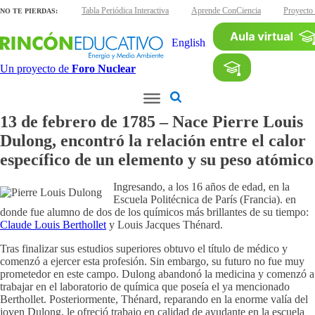
inas interactivas
Tabla Periódica Interactiva
Aprende ConCiencia
Proyecto
NO TE PIERDAS:
English
Un proyecto de
Foro Nuclear
13 de febrero de 1785 – Nace Pierre Louis
Dulong, encontró la relación entre el calor
específico de un elemento y su peso atómico
Ingresando, a los 16 años de edad, en la
Escuela Politécnica de París (Francia). en
donde fue alumno de dos de los químicos más brillantes de su tiempo:
Claude Louis Berthollet
y Louis Jacques Thénard.
Tras finalizar sus estudios superiores obtuvo el título de médico y
comenzó a ejercer esta profesión. Sin embargo, su futuro no fue muy
prometedor en este campo. Dulong abandonó la medicina y comenzó a
trabajar en el laboratorio de química que poseía el ya mencionado
Berthollet. Posteriormente, Thénard, reparando en la enorme valía del
joven Dulong, le ofreció trabajo en calidad de ayudante en la escuela