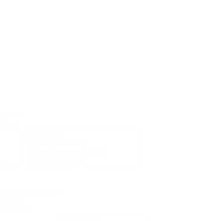
Ambiente
Ahorrar
y
reciclar
Cambio
climático
E.N.
y
medio
ambiente
Efecto
invernadero
Temas
Temas
Temas
Tipo de contenido
Tipo de
contenido