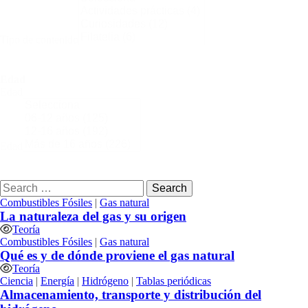
Tipo de contenido
Edad
Edad
Edad
Buscar:
Combustibles Fósiles
|
Gas natural
La naturaleza del gas y su origen
Teoría
Combustibles Fósiles
|
Gas natural
Qué es y de dónde proviene el gas natural
Teoría
Ciencia
|
Energía
|
Hidrógeno
|
Tablas periódicas
Almacenamiento, transporte y distribución del