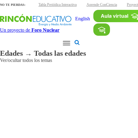
áminas interactivas
Tabla Periódica Interactiva
Aprende ConCiencia
Proyect
NO TE PIERDAS:
English
Un proyecto de
Foro Nuclear
Edades → Todas las edades
Ver/ocultar todos los temas
Aplicaciones
Agroalimentarias
Industriales
Médicas
Medioambientales
Otras
aplicaciones
Patrimonio
cultural
Radiaciones
ionizantes
Reactores
de