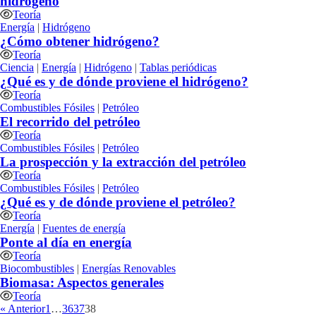
hidrógeno
Teoría
Energía
|
Hidrógeno
¿Cómo obtener hidrógeno?
Teoría
Ciencia
|
Energía
|
Hidrógeno
|
Tablas periódicas
¿Qué es y de dónde proviene el hidrógeno?
Teoría
Combustibles Fósiles
|
Petróleo
El recorrido del petróleo
Teoría
Combustibles Fósiles
|
Petróleo
La prospección y la extracción del petróleo
Teoría
Combustibles Fósiles
|
Petróleo
¿Qué es y de dónde proviene el petróleo?
Teoría
Energía
|
Fuentes de energía
Ponte al día en energía
Teoría
Biocombustibles
|
Energías Renovables
Biomasa: Aspectos generales
Teoría
« Anterior
1
…
36
37
38