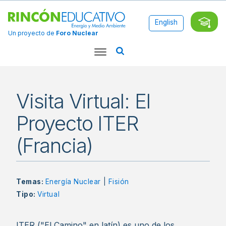
English
Un proyecto de
Foro Nuclear
Visita Virtual: El
Proyecto ITER
(Francia)
Temas:
Energía Nuclear
|
Fisión
Tipo:
Virtual
ITER ("El Camino" en latín) es uno de los