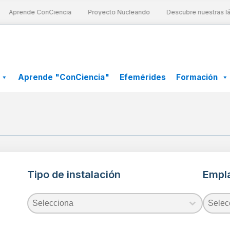
Aprende ConCiencia
Proyecto Nucleando
Descubre nuestras lám
Aprende "ConCiencia"
Efemérides
Formación
Tipo de instalación
Empl
Tipo de instalación
Empl
Tipo de instalación
Empla
Tipo de instalación
Empla