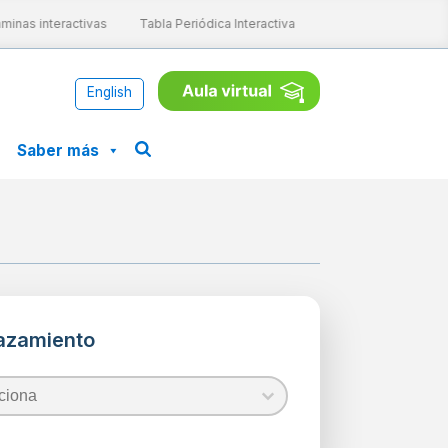
inas interactivas
Tabla Periódica Interactiva
Aprende ConCiencia
English
Saber más
azamiento
azamiento
zamiento
zamiento