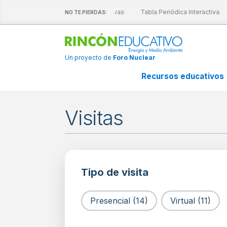
Descubre nuestras láminas interactivas
Tabla Periódica Interactiva
NO TE PIERDAS:
Un proyecto de
Foro Nuclear
Recursos educativos
Visitas
Tipo de visita
Tipo de visita
Presencial
(14)
Virtual
(11)