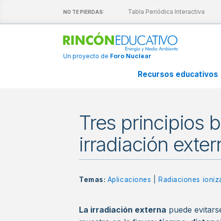
scubre nuestras láminas interactivas
Tabla Periódica Interactiva
A
NO TE PIERDAS:
Un proyecto de
Foro Nuclear
Recursos educativos
Tres principios b
irradiación exter
Temas:
Aplicaciones
|
Radiaciones ioniz
La irradiación externa
puede evitarse