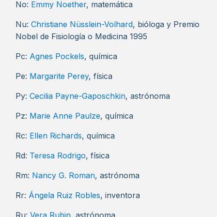
No:
Emmy Noether
, matemática
Nu:
Christiane Nüsslein-Volhard
, bióloga y Premio
Nobel de Fisiología o Medicina 1995
Pc:
Agnes Pockels
, química
Pe:
Margarite Perey
, física
Py:
Cecilia Payne-Gaposchkin
, astrónoma
Pz:
Marie Anne Paulze
, química
Rc:
Ellen Richards
, química
Rd:
Teresa Rodrigo
, física
Rm:
Nancy G. Roman
, astrónoma
Rr:
Ángela Ruiz Robles
, inventora
Ru:
Vera Rubin
, astrónoma