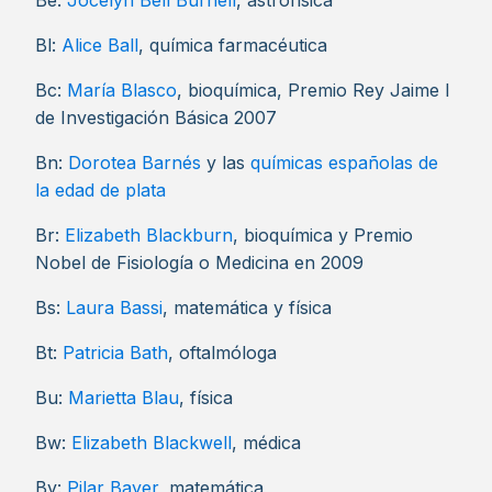
Be:
Jocelyn Bell Burnell
, astrofísica
Bl:
Alice Ball
, química farmacéutica
Bc:
María Blasco
, bioquímica, Premio Rey Jaime I
de Investigación Básica 2007
Bn:
Dorotea Barnés
y las
químicas españolas de
la edad de plata
Br:
Elizabeth Blackburn
, bioquímica y Premio
Nobel de Fisiología o Medicina en 2009
Bs:
Laura Bassi
, matemática y física
Bt:
Patricia Bath
, oftalmóloga
Bu:
Marietta Blau
, física
Bw:
Elizabeth Blackwell
, médica
By:
Pilar Bayer
, matemática