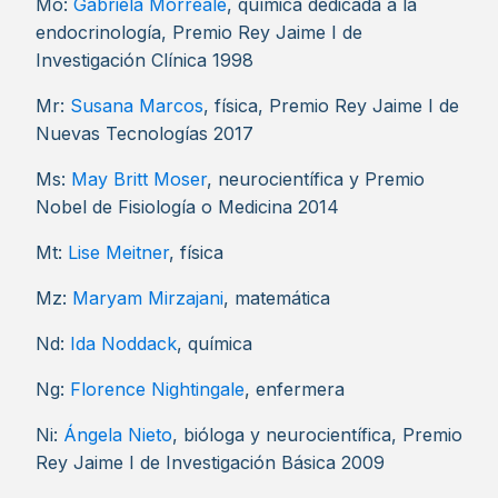
Mo:
Gabriela Morreale
, química dedicada a la
endocrinología, Premio Rey Jaime I de
Investigación Clínica 1998
Mr:
Susana Marcos
, física, Premio Rey Jaime I de
Nuevas Tecnologías 2017
Ms:
May Britt Moser
, neurocientífica y Premio
Nobel de Fisiología o Medicina 2014
Mt:
Lise Meitner
, física
Mz:
Maryam Mirzajani
, matemática
Nd:
Ida Noddack
, química
Ng:
Florence Nightingale
, enfermera
Ni:
Ángela Nieto
, bióloga y neurocientífica, Premio
Rey Jaime I de Investigación Básica 2009