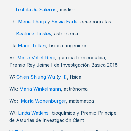
T:
Trótula de Salerno
, médico
Th:
Marie Tharp
y
Sylvia Earle
, oceanógrafas
Ti:
Beatrice Tinsley
, astrónoma
Tk:
Mária Telkes
, física e ingeniera
Vr:
María Vallet Regí
, química farmacéutica,
Premio Rey Jaime I de Investigación Básica 2018
W:
Chien Shiung Wu
(
y II
), física
Wk:
Maria Winkelmann
, astrónoma
Wo:
María Wonenburger
, matemática
Wt:
Linda Watkins
, bioquímica y Premio Príncipe
de Asturias de Investigación Cient