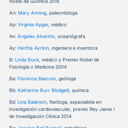
Nobel de Química 2018
An:
Mary Anning
, paleontóloga
Ap:
Virginia Apgar
, médico
Av:
Ángeles Alvariño
, oceanógrafa
Ay:
Hertha Ayrton
, ingeniera e inventora
B:
Linda Buck
, médico y Premio Nobel de
Fisiología o Medicina 2004
Ba:
Florence Bascom
, geóloga
Bb:
Katharine Burr Blodgett
, química
Bd:
Lina Badimon
, fisióloga, especialista en
investigación cardiovascular, premio Rey Jaime I
de Investigación Clínica 2014